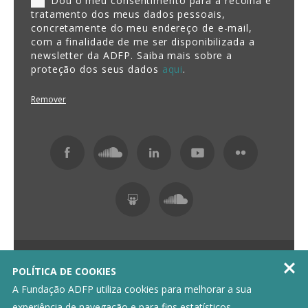
Dou o meu consentimento para a recolha e
tratamento dos meus dados pessoais,
concretamente do meu endereço de e-mail,
com a finalidade de me ser disponibilizada a
newsletter da ADFP. Saiba mais sobre a
proteção dos seus dados
aqui
.
Remover
Fundação ADFP 2026 Todos os direitos reservados

POLÍTICA DE COOKIES
Política de Privacidade
Livro de Reclamações
A Fundação ADFP utiliza cookies para melhorar a sua
experiência de navegação e para fins estatísticos.