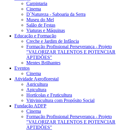
Carpintaria
Cinema
D`Natureza - Saboaria da Serra
Museu do Mel
Salão de Festas
Viaturas e Máquinas
Educação e Formação
Creche e Jardim de Infância
Formação Profissional Perseverança - Projeto
"VALORIZAR TALENTOS E POTENCIAR
APTIDÕES"
Mentes Brilhantes
Eventos
Cinema
Atividade Agroflorestal
Agricultura
Apicultura
Hortícolas e Fruticultura
Vitivinicultura com Propósito Social
Fundação ADFP
Cinema
Formação Profissional Perseverança - Projeto
"VALORIZAR TALENTOS E POTENCIAR
APTIDÕES"