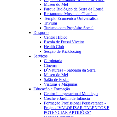
Museu do Mel
Parque Biológico da Serra da Lousã
Restaurante Museu da Chanfana
Templo Ecuménico Universalista
Trivium
Turismo com Propósito Social
Desporto
Centro Hípico
Escola de Futsal Viveiro
Health Club
Secção de Kickboxing
Serviços
Carpintaria
Cinema
D`Natureza - Saboaria da Serra
Museu do Mel
Salão de Festas
Viaturas e Máquinas
Educação e Formação
Centro Intergeracional Mondego
Creche e Jardim de Infância
Formação Profissional Perseverança -
Projeto "VALORIZAR TALENTOS E
POTENCIAR APTIDÕES"