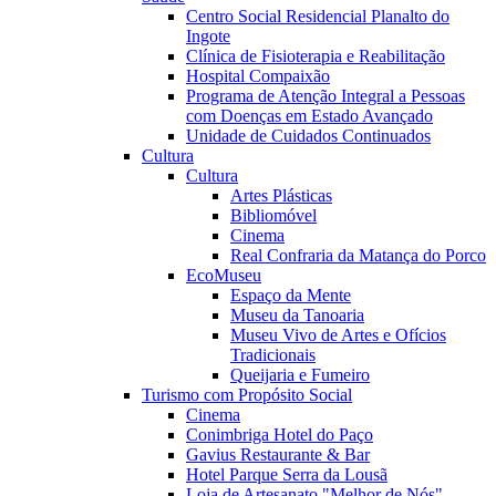
Centro Social Residencial Planalto do
Ingote
Clínica de Fisioterapia e Reabilitação
Hospital Compaixão
Programa de Atenção Integral a Pessoas
com Doenças em Estado Avançado
Unidade de Cuidados Continuados
Cultura
Cultura
Artes Plásticas
Bibliomóvel
Cinema
Real Confraria da Matança do Porco
EcoMuseu
Espaço da Mente
Museu da Tanoaria
Museu Vivo de Artes e Ofícios
Tradicionais
Queijaria e Fumeiro
Turismo com Propósito Social
Cinema
Conimbriga Hotel do Paço
Gavius Restaurante & Bar
Hotel Parque Serra da Lousã
Loja de Artesanato "Melhor de Nós"