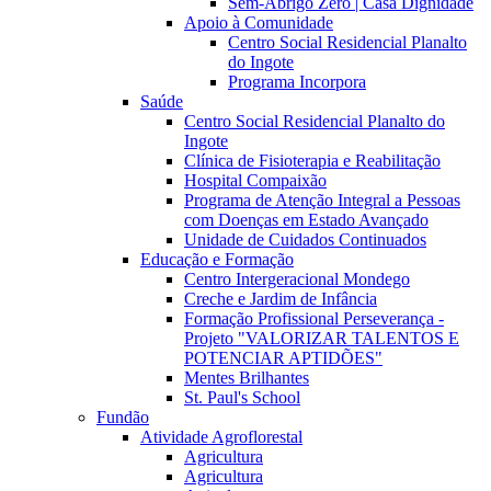
Sem-Abrigo Zero | Casa Dignidade
Apoio à Comunidade
Centro Social Residencial Planalto
do Ingote
Programa Incorpora
Saúde
Centro Social Residencial Planalto do
Ingote
Clínica de Fisioterapia e Reabilitação
Hospital Compaixão
Programa de Atenção Integral a Pessoas
com Doenças em Estado Avançado
Unidade de Cuidados Continuados
Educação e Formação
Centro Intergeracional Mondego
Creche e Jardim de Infância
Formação Profissional Perseverança -
Projeto "VALORIZAR TALENTOS E
POTENCIAR APTIDÕES"
Mentes Brilhantes
St. Paul's School
Fundão
Atividade Agroflorestal
Agricultura
Agricultura