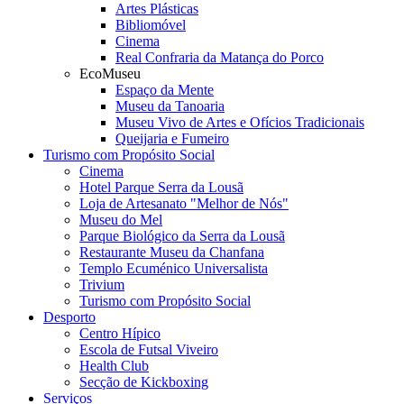
Artes Plásticas
Bibliomóvel
Cinema
Real Confraria da Matança do Porco
EcoMuseu
Espaço da Mente
Museu da Tanoaria
Museu Vivo de Artes e Ofícios Tradicionais
Queijaria e Fumeiro
Turismo com Propósito Social
Cinema
Hotel Parque Serra da Lousã
Loja de Artesanato "Melhor de Nós"
Museu do Mel
Parque Biológico da Serra da Lousã
Restaurante Museu da Chanfana
Templo Ecuménico Universalista
Trivium
Turismo com Propósito Social
Desporto
Centro Hípico
Escola de Futsal Viveiro
Health Club
Secção de Kickboxing
Serviços