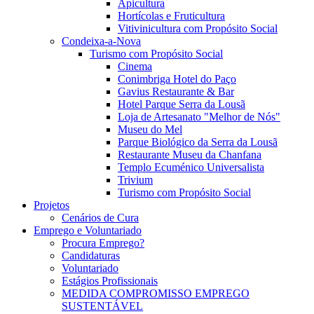
Apicultura
Hortícolas e Fruticultura
Vitivinicultura com Propósito Social
Condeixa-a-Nova
Turismo com Propósito Social
Cinema
Conimbriga Hotel do Paço
Gavius Restaurante & Bar
Hotel Parque Serra da Lousã
Loja de Artesanato "Melhor de Nós"
Museu do Mel
Parque Biológico da Serra da Lousã
Restaurante Museu da Chanfana
Templo Ecuménico Universalista
Trivium
Turismo com Propósito Social
Projetos
Cenários de Cura
Emprego e Voluntariado
Procura Emprego?
Candidaturas
Voluntariado
Estágios Profissionais
MEDIDA COMPROMISSO EMPREGO
SUSTENTÁVEL