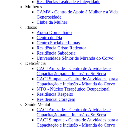
Residências Lealdade e Integridade
Mulheres
CAMV - Centro de Apoio à Mulher e à Vida
Generosidade
Clube da Mulher
Idosos
Apoio Domiciliário
Centro de Dia
Centro Social de Lamas
Residência Cristo Redentor
Residência Sabedoria
Universidade Sénior de Miranda do Corvo
Deficiência
CACI Amizade – Centro de Atividades e
Capacitação para a Inclusão - Sr. Serra
CACI Simpatia - Centro de Atividades para a
Capacitação e Inclusão - Miranda do Corvo
NTO - Núcleo Terapêutico Ocupacional
Residência Respeito
Residencial Coragem
Saúde Mental
CACI Amizade – Centro de Atividades e
Capacitação para a Inclusão - Sr. Serra
CACI Simpatia - Centro de Atividades para a
Capacitação e Inclusão - Miranda do Corvo