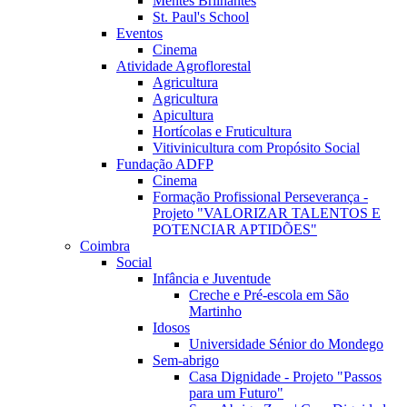
Mentes Brilhantes
St. Paul's School
Eventos
Cinema
Atividade Agroflorestal
Agricultura
Agricultura
Apicultura
Hortícolas e Fruticultura
Vitivinicultura com Propósito Social
Fundação ADFP
Cinema
Formação Profissional Perseverança -
Projeto "VALORIZAR TALENTOS E
POTENCIAR APTIDÕES"
Coimbra
Social
Infância e Juventude
Creche e Pré-escola em São
Martinho
Idosos
Universidade Sénior do Mondego
Sem-abrigo
Casa Dignidade - Projeto "Passos
para um Futuro"