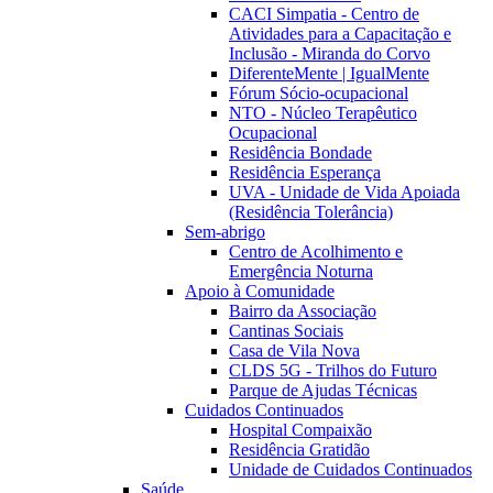
CACI Simpatia - Centro de
Atividades para a Capacitação e
Inclusão - Miranda do Corvo
DiferenteMente | IgualMente
Fórum Sócio-ocupacional
NTO - Núcleo Terapêutico
Ocupacional
Residência Bondade
Residência Esperança
UVA - Unidade de Vida Apoiada
(Residência Tolerância)
Sem-abrigo
Centro de Acolhimento e
Emergência Noturna
Apoio à Comunidade
Bairro da Associação
Cantinas Sociais
Casa de Vila Nova
CLDS 5G - Trilhos do Futuro
Parque de Ajudas Técnicas
Cuidados Continuados
Hospital Compaixão
Residência Gratidão
Unidade de Cuidados Continuados
Saúde