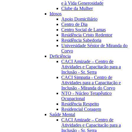
e à Vida Generosidade
Clube da Mulher
Idosos
Apoio Domiciliário
Centro de Dia
Centro Social de Lamas
Residência Cristo Redentor
Residência Sabedoria
Universidade Sénior de Miranda do
Corvo
Deficiência
CACI Amizade – Centro de
Atividades e Capacitação para a
Inclusão - Sr. Serra
CACI Simpatia - Centro de
Atividades para a Capacitação e
Inclusão - Miranda do Corvo
NTO - Núcleo Terapêutico
Ocupacional
Residência Respeito
Residencial Coragem
Saúde Mental
CACI Amizade – Centro de
Atividades e Capacitação para a
Inclusão - Sr. Serra