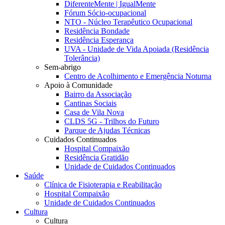
DiferenteMente | IgualMente
Fórum Sócio-ocupacional
NTO - Núcleo Terapêutico Ocupacional
Residência Bondade
Residência Esperança
UVA - Unidade de Vida Apoiada (Residência
Tolerância)
Sem-abrigo
Centro de Acolhimento e Emergência Noturna
Apoio à Comunidade
Bairro da Associação
Cantinas Sociais
Casa de Vila Nova
CLDS 5G - Trilhos do Futuro
Parque de Ajudas Técnicas
Cuidados Continuados
Hospital Compaixão
Residência Gratidão
Unidade de Cuidados Continuados
Saúde
Clínica de Fisioterapia e Reabilitação
Hospital Compaixão
Unidade de Cuidados Continuados
Cultura
Cultura