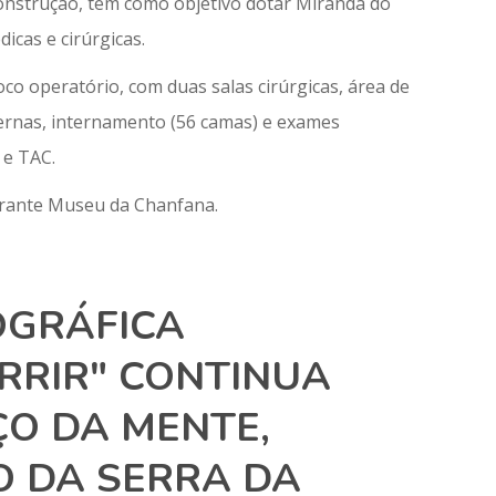
construção, tem como objetivo dotar Miranda do
icas e cirúrgicas.
oco operatório, com duas salas cirúrgicas, área de
ternas, internamento (56 camas) e exames
 e TAC.
urante Museu da Chanfana.
OGRÁFICA
RRIR" CONTINUA
ÇO DA MENTE,
O DA SERRA DA