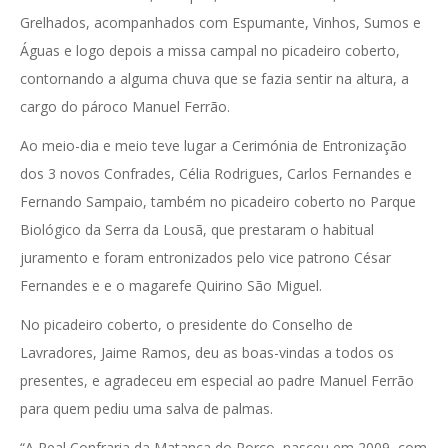
Grelhados, acompanhados com Espumante, Vinhos, Sumos e
Águas e logo depois a missa campal no picadeiro coberto,
contornando a alguma chuva que se fazia sentir na altura, a
cargo do pároco Manuel Ferrão.
Ao meio-dia e meio teve lugar a Cerimónia de Entronização
dos 3 novos Confrades, Célia Rodrigues, Carlos Fernandes e
Fernando Sampaio, também no picadeiro coberto no Parque
Biológico da Serra da Lousã, que prestaram o habitual
juramento e foram entronizados pelo vice patrono César
Fernandes e e o magarefe Quirino São Miguel.
No picadeiro coberto, o presidente do Conselho de
Lavradores, Jaime Ramos, deu as boas-vindas a todos os
presentes, e agradeceu em especial ao padre Manuel Ferrão
para quem pediu uma salva de palmas.
“A Real Confraria da Matança do Porco, nasceu em 2009, com