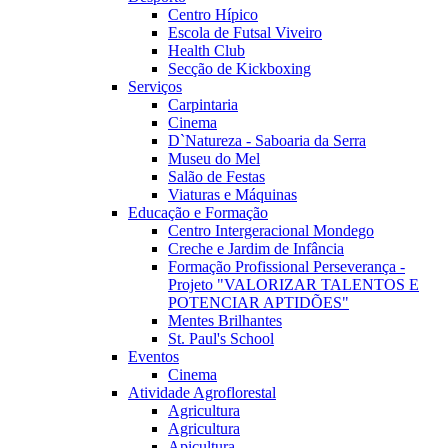
Centro Hípico
Escola de Futsal Viveiro
Health Club
Secção de Kickboxing
Serviços
Carpintaria
Cinema
D`Natureza - Saboaria da Serra
Museu do Mel
Salão de Festas
Viaturas e Máquinas
Educação e Formação
Centro Intergeracional Mondego
Creche e Jardim de Infância
Formação Profissional Perseverança -
Projeto "VALORIZAR TALENTOS E
POTENCIAR APTIDÕES"
Mentes Brilhantes
St. Paul's School
Eventos
Cinema
Atividade Agroflorestal
Agricultura
Agricultura
Apicultura