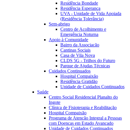
Residência Bondade
Residência Esperança
UVA - Unidade de Vida Apoiada
(Residência Tolerância)
Sem-abrigo
Centro de Acolhimento e
Emergência Noturna
Apoio à Comunidade
Bairro da Associação
Cantinas Sociais
Casa de Vila Nova
CLDS 5G - Trilhos do Futuro
Parque de Ajudas Técnicas
Cuidados Continuados
Hospital Compaixão
Residência Gratidão
Unidade de Cuidados Continuados
Saúde
Centro Social Residencial Planalto do
Ingote
Clínica de Fisioterapia e Reabilitação
Hospital Compaixão
Programa de Atenção Integral a Pessoas
com Doenças em Estado Avançado
Unidade de Cuidados Continuados