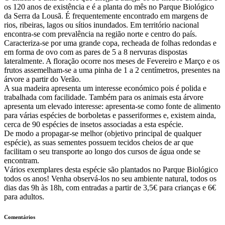
os 120 anos de existência e é a planta do mês no Parque Biológico
da Serra da Lousã. É frequentemente encontrado em margens de
rios, ribeiras, lagos ou sítios inundados. Em território nacional
encontra-se com prevalência na região norte e centro do país.
Caracteriza-se por uma grande copa, recheada de folhas redondas e
em forma de ovo com as pares de 5 a 8 nervuras dispostas
lateralmente. A floração ocorre nos meses de Fevereiro e Março e os
frutos assemelham-se a uma pinha de 1 a 2 centímetros, presentes na
árvore a partir do Verão.
A sua madeira apresenta um interesse económico pois é polida e
trabalhada com facilidade. Também para os animais esta árvore
apresenta um elevado interesse: apresenta-se como fonte de alimento
para várias espécies de borboletas e passeriformes e, existem ainda,
cerca de 90 espécies de insetos associadas a esta espécie.
De modo a propagar-se melhor (objetivo principal de qualquer
espécie), as suas sementes possuem tecidos cheios de ar que
facilitam o seu transporte ao longo dos cursos de água onde se
encontram.
Vários exemplares desta espécie são plantados no Parque Biológico
todos os anos! Venha observá-los no seu ambiente natural, todos os
dias das 9h às 18h, com entradas a partir de 3,5€ para crianças e 6€
para adultos.
Comentários