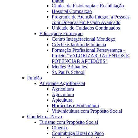
Ingote
Clínica de Fisioterapia e Reabilitação
Hospital Compaixão
Programa de Atenção Integral a Pessoas
com Doenças em Estado Avançado
Unidade de Cuidados Continuados
Educação e Formação
Centro Intergeracional Mondego
Creche e Jardim de Infância
Formação Profissional Perseverança -
Projeto "VALORIZAR TALENTOS E
POTENCIAR APTIDÕES"
Mentes Brilhantes
St. Paul's School
Fundão
Atividade Agroflorestal
Agricultura
Agricultura
Apicultura
Hortícolas e Fruticultura
Vitivinicultura com Propósito Social
Condeixa-a-Nova
Turismo com Propósito Social
Cinema
Conimbriga Hotel do Paço