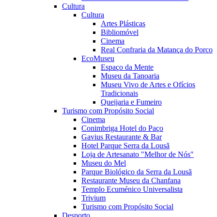
Cultura
Cultura
Artes Plásticas
Bibliomóvel
Cinema
Real Confraria da Matança do Porco
EcoMuseu
Espaço da Mente
Museu da Tanoaria
Museu Vivo de Artes e Ofícios
Tradicionais
Queijaria e Fumeiro
Turismo com Propósito Social
Cinema
Conimbriga Hotel do Paço
Gavius Restaurante & Bar
Hotel Parque Serra da Lousã
Loja de Artesanato "Melhor de Nós"
Museu do Mel
Parque Biológico da Serra da Lousã
Restaurante Museu da Chanfana
Templo Ecuménico Universalista
Trivium
Turismo com Propósito Social
Desporto