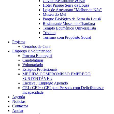
Gavius Restaurante & Bar
Hotel Parque Serra da Lousã
Loja de Artesanato "Melhor de Nós"
Museu do Mel
Parque Biológico da Serra da Lousã
Restaurante Museu da Chanfana
Templo Ecuménico Universalista
Trivium
Turismo com Propósito Social
Projetos
Cenários de Cura
Emprego e Voluntariado
Procura Emprego?
Candidaturas
Voluntariado
Estágios Profissionais
MEDIDA COMPROMISSO EMPREGO
SUSTENTÁVEL
Enclave / Emprego Apoiado
CEI / CEI+ / CEI para Pessoas com Deficiências e
Incapacidade
Agenda
Notícias
Contactos
Apoiar