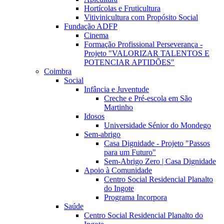
Hortícolas e Fruticultura
Vitivinicultura com Propósito Social
Fundação ADFP
Cinema
Formação Profissional Perseverança -
Projeto "VALORIZAR TALENTOS E
POTENCIAR APTIDÕES"
Coimbra
Social
Infância e Juventude
Creche e Pré-escola em São
Martinho
Idosos
Universidade Sénior do Mondego
Sem-abrigo
Casa Dignidade - Projeto "Passos
para um Futuro"
Sem-Abrigo Zero | Casa Dignidade
Apoio à Comunidade
Centro Social Residencial Planalto
do Ingote
Programa Incorpora
Saúde
Centro Social Residencial Planalto do