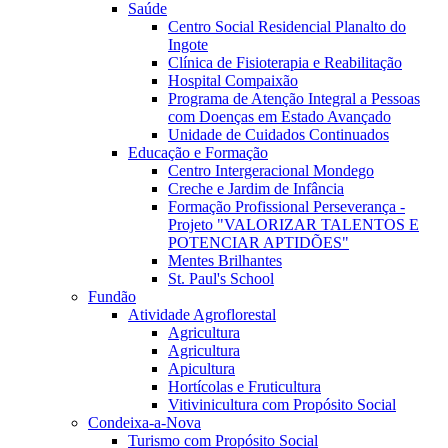
Saúde
Centro Social Residencial Planalto do
Ingote
Clínica de Fisioterapia e Reabilitação
Hospital Compaixão
Programa de Atenção Integral a Pessoas
com Doenças em Estado Avançado
Unidade de Cuidados Continuados
Educação e Formação
Centro Intergeracional Mondego
Creche e Jardim de Infância
Formação Profissional Perseverança -
Projeto "VALORIZAR TALENTOS E
POTENCIAR APTIDÕES"
Mentes Brilhantes
St. Paul's School
Fundão
Atividade Agroflorestal
Agricultura
Agricultura
Apicultura
Hortícolas e Fruticultura
Vitivinicultura com Propósito Social
Condeixa-a-Nova
Turismo com Propósito Social