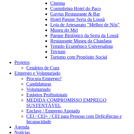
Cinema
Conimbriga Hotel do Paço
Gavius Restaurante & Bar
Hotel Parque Serra da Lousã
Loja de Artesanato "Melhor de Nós"
Museu do Mel
Parque Biológico da Serra da Lousã
Restaurante Museu da Chanfana
Templo Ecuménico Universalista
Trivium
Turismo com Propósito Social
Projetos
Cenários de Cura
Emprego e Voluntariado
Procura Emprego?
Candidaturas
Voluntariado
Estágios Profissionais
MEDIDA COMPROMISSO EMPREGO
SUSTENTÁVEL
Enclave / Emprego Apoiado
CEI / CEI+ / CEI para Pessoas com Deficiências e
Incapacidade
Agenda
Notícias