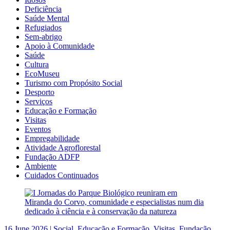
Deficiência
Saúde Mental
Refugiados
Sem-abrigo
Apoio à Comunidade
Saúde
Cultura
EcoMuseu
Turismo com Propósito Social
Desporto
Serviços
Educação e Formação
Visitas
Eventos
Empregabilidade
Atividade Agroflorestal
Fundação ADFP
Ambiente
Cuidados Continuados
16 June 2026 | Social, Educação e Formação, Visitas, Fundação