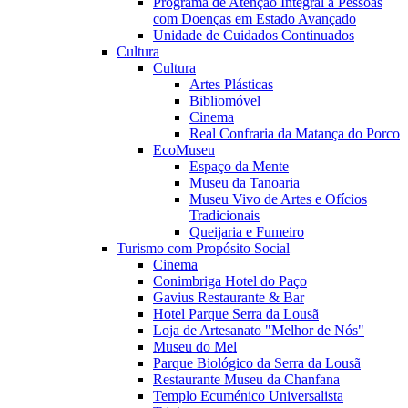
Programa de Atenção Integral a Pessoas
com Doenças em Estado Avançado
Unidade de Cuidados Continuados
Cultura
Cultura
Artes Plásticas
Bibliomóvel
Cinema
Real Confraria da Matança do Porco
EcoMuseu
Espaço da Mente
Museu da Tanoaria
Museu Vivo de Artes e Ofícios
Tradicionais
Queijaria e Fumeiro
Turismo com Propósito Social
Cinema
Conimbriga Hotel do Paço
Gavius Restaurante & Bar
Hotel Parque Serra da Lousã
Loja de Artesanato "Melhor de Nós"
Museu do Mel
Parque Biológico da Serra da Lousã
Restaurante Museu da Chanfana
Templo Ecuménico Universalista