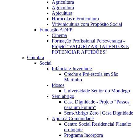
Agricultura
Agricultura
Apicultura
Hortícolas e Fruticultura
Vitivinicultura com Propósito Social
Fundação ADFP
Cinema
Formação Profissional Perseverança -
Projeto "VALORIZAR TALENTOS E
POTENCIAR APTIDÕES"
Coimbra
Social
Infância e Juventude
Creche e Pré-escola em São
Martinho
Idosos
Universidade Sénior do Mondego
Sem-abrigo
Casa Dignidade - Projeto "Passos
para um Futuro"
Sem-Abrigo Zero | Casa Dignidade
Apoio à Comunidade
Centro Social Residencial Planalto
do Ingote
Programa Incorpora