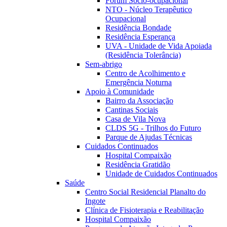
Fórum Sócio-ocupacional
NTO - Núcleo Terapêutico
Ocupacional
Residência Bondade
Residência Esperança
UVA - Unidade de Vida Apoiada
(Residência Tolerância)
Sem-abrigo
Centro de Acolhimento e
Emergência Noturna
Apoio à Comunidade
Bairro da Associação
Cantinas Sociais
Casa de Vila Nova
CLDS 5G - Trilhos do Futuro
Parque de Ajudas Técnicas
Cuidados Continuados
Hospital Compaixão
Residência Gratidão
Unidade de Cuidados Continuados
Saúde
Centro Social Residencial Planalto do
Ingote
Clínica de Fisioterapia e Reabilitação
Hospital Compaixão