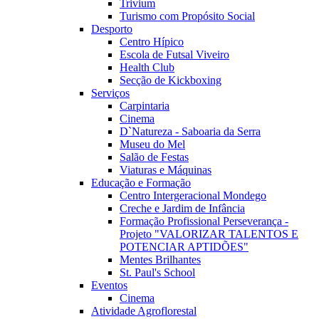
Trivium
Turismo com Propósito Social
Desporto
Centro Hípico
Escola de Futsal Viveiro
Health Club
Secção de Kickboxing
Serviços
Carpintaria
Cinema
D`Natureza - Saboaria da Serra
Museu do Mel
Salão de Festas
Viaturas e Máquinas
Educação e Formação
Centro Intergeracional Mondego
Creche e Jardim de Infância
Formação Profissional Perseverança -
Projeto "VALORIZAR TALENTOS E
POTENCIAR APTIDÕES"
Mentes Brilhantes
St. Paul's School
Eventos
Cinema
Atividade Agroflorestal