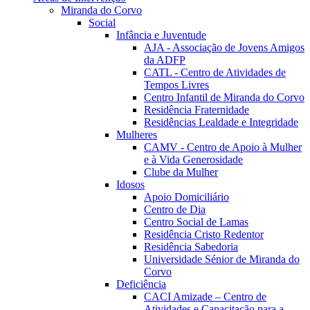
Miranda do Corvo
Social
Infância e Juventude
AJA - Associação de Jovens Amigos
da ADFP
CATL - Centro de Atividades de
Tempos Livres
Centro Infantil de Miranda do Corvo
Residência Fraternidade
Residências Lealdade e Integridade
Mulheres
CAMV - Centro de Apoio à Mulher
e à Vida Generosidade
Clube da Mulher
Idosos
Apoio Domiciliário
Centro de Dia
Centro Social de Lamas
Residência Cristo Redentor
Residência Sabedoria
Universidade Sénior de Miranda do
Corvo
Deficiência
CACI Amizade – Centro de
Atividades e Capacitação para a