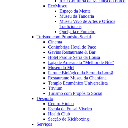
Real Confraria da Matança do Porco
EcoMuseu
Espaço da Mente
Museu da Tanoaria
Museu Vivo de Artes e Ofícios
Tradicionais
Queijaria e Fumeiro
Turismo com Propósito Social
Cinema
Conimbriga Hotel do Paço
Gavius Restaurante & Bar
Hotel Parque Serra da Lousã
Loja de Artesanato "Melhor de Nós"
Museu do Mel
Parque Biológico da Serra da Lousã
Restaurante Museu da Chanfana
Templo Ecuménico Universalista
Trivium
Turismo com Propósito Social
Desporto
Centro Hípico
Escola de Futsal Viveiro
Health Club
Secção de Kickboxing
Serviços