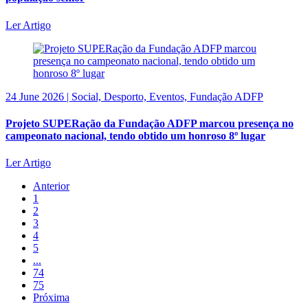
Ler Artigo
24 June 2026 | Social, Desporto, Eventos, Fundação ADFP
Projeto SUPERação da Fundação ADFP marcou presença no
campeonato nacional, tendo obtido um honroso 8º lugar
Ler Artigo
Anterior
1
2
3
4
5
...
74
75
Próxima