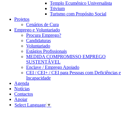
Templo Ecuménico Universalista
Trivium
Turismo com Propósito Social
Projetos
Cenários de Cura
Emprego e Voluntariado
Procura Emprego?
Candidaturas
Voluntariado
Estágios Profissionais
MEDIDA COMPROMISSO EMPREGO
SUSTENTÁVEL
Enclave / Emprego Apoiado
CEI / CEI+ / CEI para Pessoas com Deficiências e
Incapacidade
Agenda
Notícias
Contactos
Apoiar
Select Language
▼