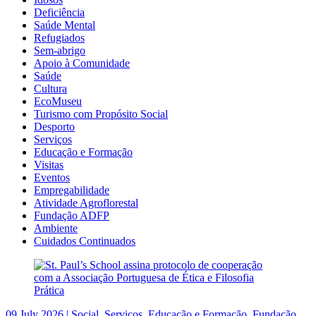
Deficiência
Saúde Mental
Refugiados
Sem-abrigo
Apoio à Comunidade
Saúde
Cultura
EcoMuseu
Turismo com Propósito Social
Desporto
Serviços
Educação e Formação
Visitas
Eventos
Empregabilidade
Atividade Agroflorestal
Fundação ADFP
Ambiente
Cuidados Continuados
09 July 2026 | Social, Serviços, Educação e Formação, Fundação