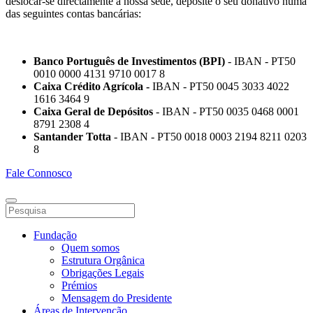
deslocar-se directamente à nossa sede, deposite o seu donativo numa
das seguintes contas bancárias:
Banco Português de Investimentos (BPI)
- IBAN - PT50
0010 0000 4131 9710 0017 8
Caixa Crédito Agrícola -
IBAN - PT50 0045 3033 4022
1616 3464 9
Caixa Geral de Depósitos
- IBAN - PT50 0035 0468 0001
8791 2308 4
Santander Totta
- IBAN - PT50 0018 0003 2194 8211 0203
8
Fale Connosco
Fundação
Quem somos
Estrutura Orgânica
Obrigações Legais
Prémios
Mensagem do Presidente
Áreas de Intervenção