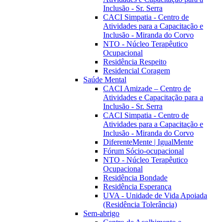
Inclusão - Sr. Serra
CACI Simpatia - Centro de
Atividades para a Capacitação e
Inclusão - Miranda do Corvo
NTO - Núcleo Terapêutico
Ocupacional
Residência Respeito
Residencial Coragem
Saúde Mental
CACI Amizade – Centro de
Atividades e Capacitação para a
Inclusão - Sr. Serra
CACI Simpatia - Centro de
Atividades para a Capacitação e
Inclusão - Miranda do Corvo
DiferenteMente | IgualMente
Fórum Sócio-ocupacional
NTO - Núcleo Terapêutico
Ocupacional
Residência Bondade
Residência Esperança
UVA - Unidade de Vida Apoiada
(Residência Tolerância)
Sem-abrigo