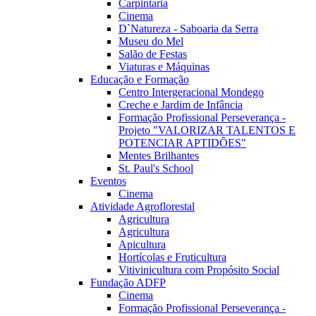
Carpintaria
Cinema
D`Natureza - Saboaria da Serra
Museu do Mel
Salão de Festas
Viaturas e Máquinas
Educação e Formação
Centro Intergeracional Mondego
Creche e Jardim de Infância
Formação Profissional Perseverança -
Projeto "VALORIZAR TALENTOS E
POTENCIAR APTIDÕES"
Mentes Brilhantes
St. Paul's School
Eventos
Cinema
Atividade Agroflorestal
Agricultura
Agricultura
Apicultura
Hortícolas e Fruticultura
Vitivinicultura com Propósito Social
Fundação ADFP
Cinema
Formação Profissional Perseverança -