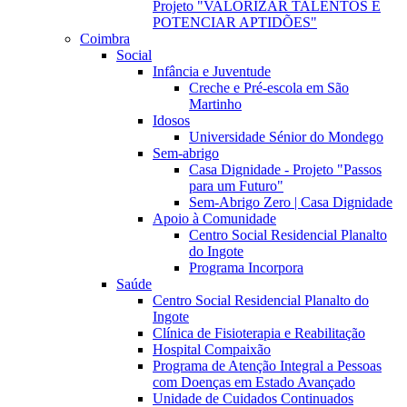
Projeto "VALORIZAR TALENTOS E
POTENCIAR APTIDÕES"
Coimbra
Social
Infância e Juventude
Creche e Pré-escola em São
Martinho
Idosos
Universidade Sénior do Mondego
Sem-abrigo
Casa Dignidade - Projeto "Passos
para um Futuro"
Sem-Abrigo Zero | Casa Dignidade
Apoio à Comunidade
Centro Social Residencial Planalto
do Ingote
Programa Incorpora
Saúde
Centro Social Residencial Planalto do
Ingote
Clínica de Fisioterapia e Reabilitação
Hospital Compaixão
Programa de Atenção Integral a Pessoas
com Doenças em Estado Avançado
Unidade de Cuidados Continuados