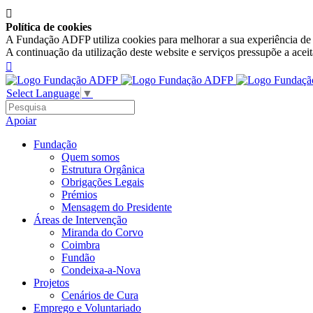

Política de cookies
A Fundação ADFP utiliza cookies para melhorar a sua experiência de n
A continuação da utilização deste website e serviços pressupõe a acei

Select Language
▼
Apoiar
Fundação
Quem somos
Estrutura Orgânica
Obrigações Legais
Prémios
Mensagem do Presidente
Áreas de Intervenção
Miranda do Corvo
Coimbra
Fundão
Condeixa-a-Nova
Projetos
Cenários de Cura
Emprego e Voluntariado