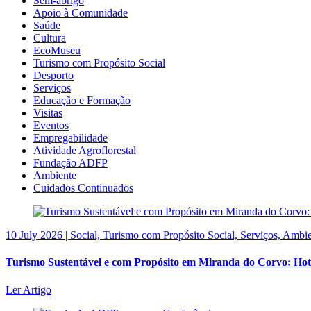
Sem-abrigo
Apoio à Comunidade
Saúde
Cultura
EcoMuseu
Turismo com Propósito Social
Desporto
Serviços
Educação e Formação
Visitas
Eventos
Empregabilidade
Atividade Agroflorestal
Fundação ADFP
Ambiente
Cuidados Continuados
10 July 2026 | Social, Turismo com Propósito Social, Serviços, Ambi
Turismo Sustentável e com Propósito em Miranda do Corvo: Hot
Ler Artigo