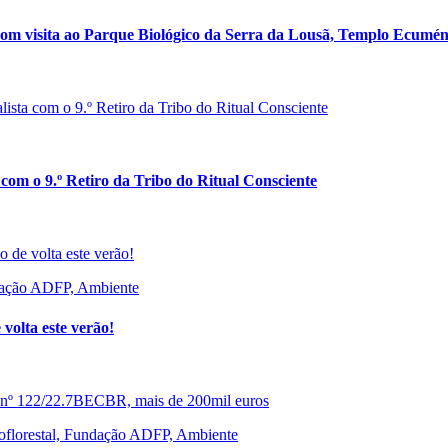
om visita ao Parque Biológico da Serra da Lousã, Templo Ecumén
com o 9.º Retiro da Tribo do Ritual Consciente
ndação ADFP, Ambiente
volta este verão!
roflorestal, Fundação ADFP, Ambiente