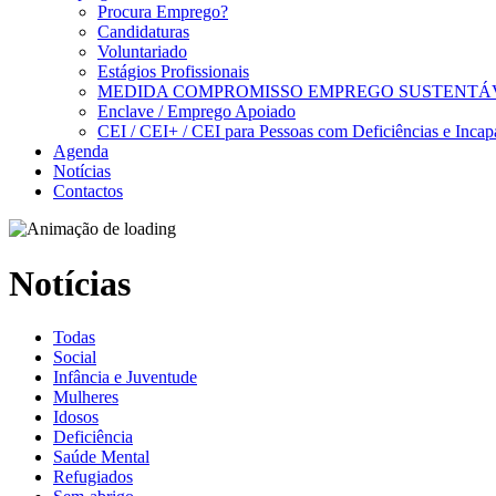
Procura Emprego?
Candidaturas
Voluntariado
Estágios Profissionais
MEDIDA COMPROMISSO EMPREGO SUSTENTÁ
Enclave / Emprego Apoiado
CEI / CEI+ / CEI para Pessoas com Deficiências e Incap
Agenda
Notícias
Contactos
Notícias
Todas
Social
Infância e Juventude
Mulheres
Idosos
Deficiência
Saúde Mental
Refugiados