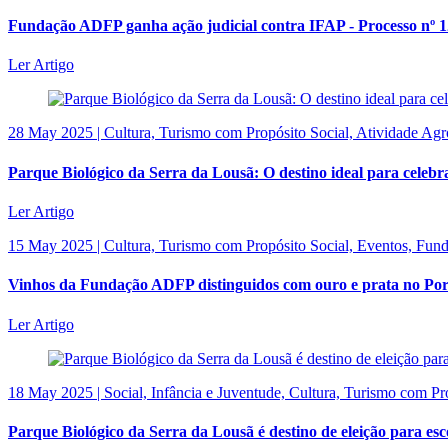
Fundação ADFP ganha ação judicial contra IFAP - Processo nº 
Ler Artigo
28 May 2025 | Cultura, Turismo com Propósito Social, Atividade Ag
Parque Biológico da Serra da Lousã: O destino ideal para celebr
Ler Artigo
15 May 2025 | Cultura, Turismo com Propósito Social, Eventos, Fu
Vinhos da Fundação ADFP distinguidos com ouro e prata no Po
Ler Artigo
18 May 2025 | Social, Infância e Juventude, Cultura, Turismo com P
Parque Biológico da Serra da Lousã é destino de eleição para esco