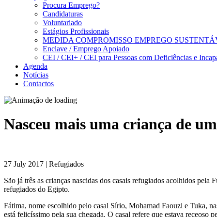
Procura Emprego?
Candidaturas
Voluntariado
Estágios Profissionais
MEDIDA COMPROMISSO EMPREGO SUSTENTÁ
Enclave / Emprego Apoiado
CEI / CEI+ / CEI para Pessoas com Deficiências e Incap
Agenda
Notícias
Contactos
Nasceu mais uma criança de um
27 July 2017 | Refugiados
São já três as crianças nascidas dos casais refugiados acolhidos pe
refugiados do Egipto.
Fátima, nome escolhido pelo casal Sírio, Mohamad Faouzi e Tuka, nas
está felicíssimo pela sua chegada. O casal refere que estava receoso 