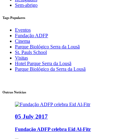
Sem-abrigo
Tags Populares
Eventos
Fundação ADFP
Cinema
Parque Biológico Serra da Lousã
St. Pauls School
Visitas
Hotel Parque Serra da Lousã
Parque Biológico da Serra da Lousã
Outras Notícias
05 July 2017
Fundação ADFP celebra Eid Al-Fitr