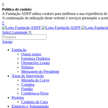

Política de cookies
A Fundação ADFP utiliza cookies para melhorar a sua experiência de n
A continuação da utilização deste website e serviços pressupõe a acei

Select Language
▼
Apoiar
Fundação
Quem somos
Estrutura Orgânica
Obrigações Legais
Prémios
Mensagem do Presidente
Áreas de Intervenção
Miranda do Corvo
Coimbra
Fundão
Condeixa-a-Nova
Projetos
Cenários de Cura
Emprego e Voluntariado