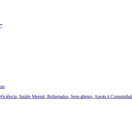
e”
, Deficiência, Saúde Mental, Refugiados, Sem-abrigo, Apoio à Comuni