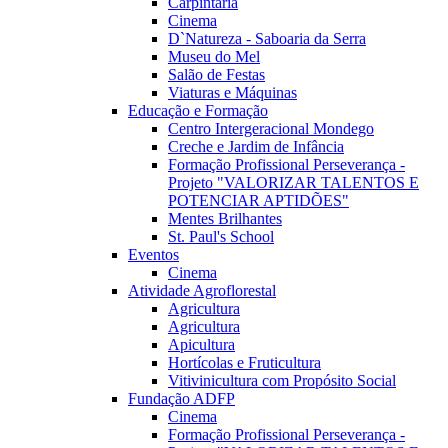
Carpintaria
Cinema
D`Natureza - Saboaria da Serra
Museu do Mel
Salão de Festas
Viaturas e Máquinas
Educação e Formação
Centro Intergeracional Mondego
Creche e Jardim de Infância
Formação Profissional Perseverança -
Projeto "VALORIZAR TALENTOS E
POTENCIAR APTIDÕES"
Mentes Brilhantes
St. Paul's School
Eventos
Cinema
Atividade Agroflorestal
Agricultura
Agricultura
Apicultura
Hortícolas e Fruticultura
Vitivinicultura com Propósito Social
Fundação ADFP
Cinema
Formação Profissional Perseverança -