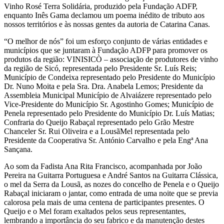
Vinho Rosé Terra Solidária, produzido pela Fundação ADFP,
enquanto Inês Gama declamou um poema inédito de tributo aos
nossos territórios e às nossas gentes da autoria de Catarina Canas.
“O melhor de nós” foi um esforço conjunto de várias entidades e
municípios que se juntaram à Fundação ADFP para promover os
produtos da região: VINISICÒ – associação de produtores de vinho
da região de Sicó, representada pelo Presidente Sr. Luís Reis;
Município de Condeixa representado pelo Presidente do Município
Dr. Nuno Moita e pela Sra. Dra. Anabela Lemos; Presidente da
Assembleia Municipal Município de Alvaiázere representado pelo
Vice-Presidente do Município Sr. Agostinho Gomes; Município de
Penela representado pelo Presidente do Município Dr. Luís Matias;
Confraria do Queijo Rabaçal representado pelo Grão Mestre
Chanceler Sr. Rui Oliveira e a LousãMel representada pelo
Presidente da Cooperativa Sr. António Carvalho e pela Engª Ana
Sançana.
Ao som da Fadista Ana Rita Francisco, acompanhada por João
Pereira na Guitarra Portuguesa e André Santos na Guitarra Clássica,
o mel da Serra da Lousã, as nozes do concelho de Penela e o Queijo
Rabaçal iniciaram o jantar, como entrada de uma noite que se previa
calorosa pela mais de uma centena de participantes presentes. O
Queijo e o Mel foram exaltados pelos seus representantes,
lembrando a importância do seu fabrico e da manutenção destes