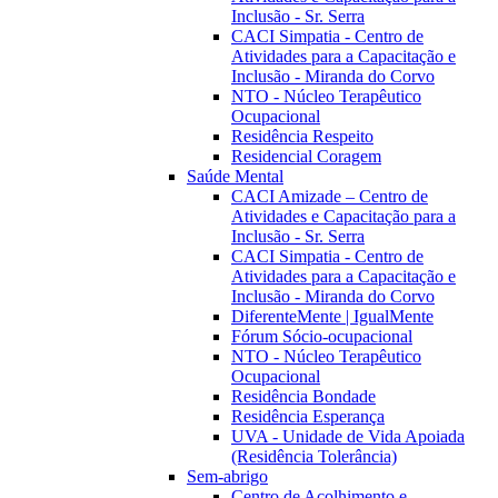
Inclusão - Sr. Serra
CACI Simpatia - Centro de
Atividades para a Capacitação e
Inclusão - Miranda do Corvo
NTO - Núcleo Terapêutico
Ocupacional
Residência Respeito
Residencial Coragem
Saúde Mental
CACI Amizade – Centro de
Atividades e Capacitação para a
Inclusão - Sr. Serra
CACI Simpatia - Centro de
Atividades para a Capacitação e
Inclusão - Miranda do Corvo
DiferenteMente | IgualMente
Fórum Sócio-ocupacional
NTO - Núcleo Terapêutico
Ocupacional
Residência Bondade
Residência Esperança
UVA - Unidade de Vida Apoiada
(Residência Tolerância)
Sem-abrigo
Centro de Acolhimento e