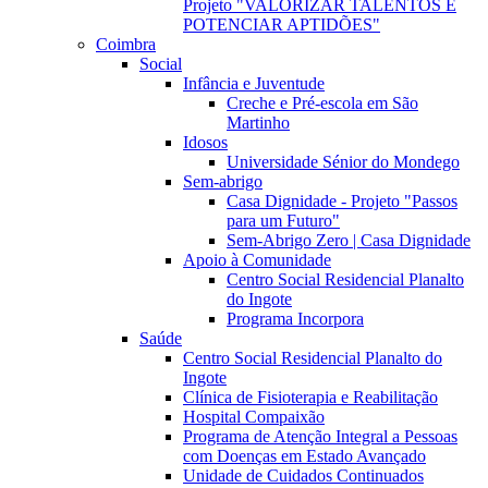
Projeto "VALORIZAR TALENTOS E
POTENCIAR APTIDÕES"
Coimbra
Social
Infância e Juventude
Creche e Pré-escola em São
Martinho
Idosos
Universidade Sénior do Mondego
Sem-abrigo
Casa Dignidade - Projeto "Passos
para um Futuro"
Sem-Abrigo Zero | Casa Dignidade
Apoio à Comunidade
Centro Social Residencial Planalto
do Ingote
Programa Incorpora
Saúde
Centro Social Residencial Planalto do
Ingote
Clínica de Fisioterapia e Reabilitação
Hospital Compaixão
Programa de Atenção Integral a Pessoas
com Doenças em Estado Avançado
Unidade de Cuidados Continuados