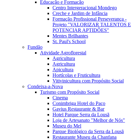
Educação e Formação
Centro Intergeracional Mondego
Creche e Jardim de Infância
Formação Profissional Perseverança -
Projeto "VALORIZAR TALENTOS E
POTENCIAR APTIDÕES"
Mentes Brilhantes
St. Paul's School
Fundão
Atividade Agroflorestal
Agricultura
Agricultura
Apicultura
Hortícolas e Fruticultura
Vitivinicultura com Propósito Social
Condeixa-a-Nova
Turismo com Propósito Social
Cinema
Conimbriga Hotel do Paço
Gavius Restaurante & Bar
Hotel Parque Serra da Lousã
Loja de Artesanato "Melhor de Nós"
Museu do Mel
Parque Biológico da Serra da Lousã
Restaurante Museu da Chanfana