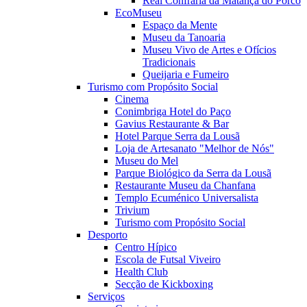
Real Confraria da Matança do Porco
EcoMuseu
Espaço da Mente
Museu da Tanoaria
Museu Vivo de Artes e Ofícios
Tradicionais
Queijaria e Fumeiro
Turismo com Propósito Social
Cinema
Conimbriga Hotel do Paço
Gavius Restaurante & Bar
Hotel Parque Serra da Lousã
Loja de Artesanato "Melhor de Nós"
Museu do Mel
Parque Biológico da Serra da Lousã
Restaurante Museu da Chanfana
Templo Ecuménico Universalista
Trivium
Turismo com Propósito Social
Desporto
Centro Hípico
Escola de Futsal Viveiro
Health Club
Secção de Kickboxing
Serviços