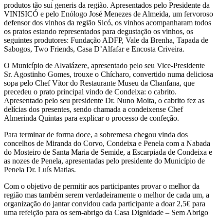
produtos tão sui generis da região. Apresentados pelo Presidente da
VINISICÓ e pelo Enólogo José Menezes de Almeida, um fervoroso
defensor dos vinhos da região Sicó, os vinhos acompanharam todos
os pratos estando representados para degustação os vinhos, os
seguintes produtores: Fundação ADFP, Vale da Brenha, Tapada de
Sabogos, Two Friends, Casa D’Alfafar e Encosta Criveira.
O Município de Alvaiázere, apresentado pelo seu Vice-Presidente
Sr. Agostinho Gomes, trouxe o Chícharo, convertido numa deliciosa
sopa pelo Chef Vítor do Restaurante Museu da Chanfana, que
precedeu o prato principal vindo de Condeixa: o cabrito.
Apresentado pelo seu presidente Dr. Nuno Moita, o cabrito fez as
delícias dos presentes, sendo chamada a condeixense Chef
Almerinda Quintas para explicar o processo de confeção.
Para terminar de forma doce, a sobremesa chegou vinda dos
concelhos de Miranda do Corvo, Condeixa e Penela com a Nabada
do Mosteiro de Santa Maria de Semide, a Escarpiada de Condeixa e
as nozes de Penela, apresentadas pelo presidente do Município de
Penela Dr. Luís Matias.
Com o objetivo de permitir aos participantes provar o melhor da
região mas também serem verdadeiramente o melhor de cada um, a
organização do jantar convidou cada participante a doar 2,5€ para
uma refeição para os sem-abrigo da Casa Dignidade – Sem Abrigo