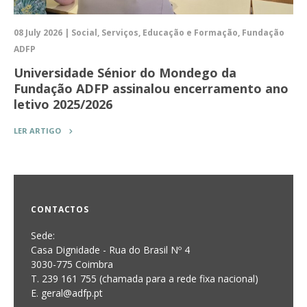
08 July 2026 | Social, Serviços, Educação e Formação, Fundação
ADFP
Universidade Sénior do Mondego da
Fundação ADFP assinalou encerramento ano
letivo 2025/2026
LER ARTIGO
CONTACTOS
Sede:
Casa Dignidade - Rua do Brasil Nº 4
3030-775 Coimbra
T. 239 161 755 (chamada para a rede fixa nacional)
E. geral@adfp.pt