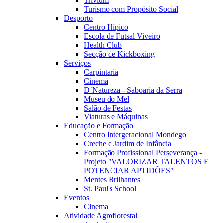
Trivium
Turismo com Propósito Social
Desporto
Centro Hípico
Escola de Futsal Viveiro
Health Club
Secção de Kickboxing
Serviços
Carpintaria
Cinema
D`Natureza - Saboaria da Serra
Museu do Mel
Salão de Festas
Viaturas e Máquinas
Educação e Formação
Centro Intergeracional Mondego
Creche e Jardim de Infância
Formação Profissional Perseverança -
Projeto "VALORIZAR TALENTOS E
POTENCIAR APTIDÕES"
Mentes Brilhantes
St. Paul's School
Eventos
Cinema
Atividade Agroflorestal