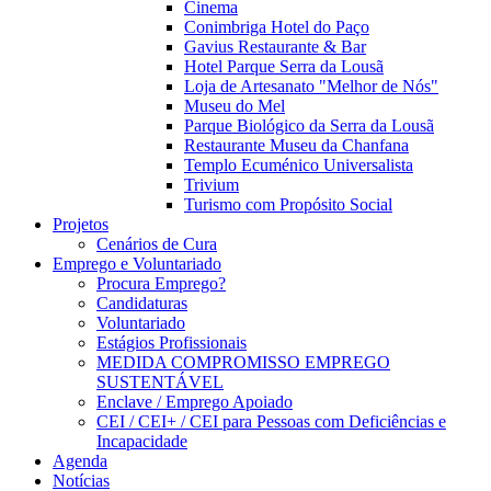
Cinema
Conimbriga Hotel do Paço
Gavius Restaurante & Bar
Hotel Parque Serra da Lousã
Loja de Artesanato "Melhor de Nós"
Museu do Mel
Parque Biológico da Serra da Lousã
Restaurante Museu da Chanfana
Templo Ecuménico Universalista
Trivium
Turismo com Propósito Social
Projetos
Cenários de Cura
Emprego e Voluntariado
Procura Emprego?
Candidaturas
Voluntariado
Estágios Profissionais
MEDIDA COMPROMISSO EMPREGO
SUSTENTÁVEL
Enclave / Emprego Apoiado
CEI / CEI+ / CEI para Pessoas com Deficiências e
Incapacidade
Agenda
Notícias