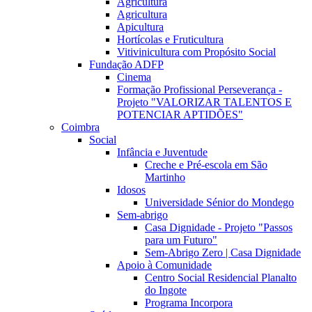
Agricultura
Agricultura
Apicultura
Hortícolas e Fruticultura
Vitivinicultura com Propósito Social
Fundação ADFP
Cinema
Formação Profissional Perseverança -
Projeto "VALORIZAR TALENTOS E
POTENCIAR APTIDÕES"
Coimbra
Social
Infância e Juventude
Creche e Pré-escola em São
Martinho
Idosos
Universidade Sénior do Mondego
Sem-abrigo
Casa Dignidade - Projeto "Passos
para um Futuro"
Sem-Abrigo Zero | Casa Dignidade
Apoio à Comunidade
Centro Social Residencial Planalto
do Ingote
Programa Incorpora