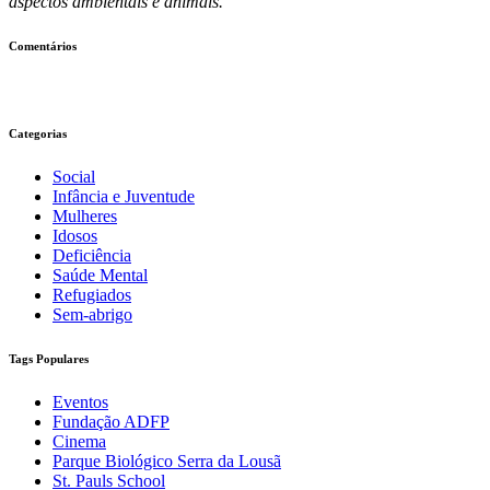
aspectos ambientais e animais.
Comentários
Categorias
Social
Infância e Juventude
Mulheres
Idosos
Deficiência
Saúde Mental
Refugiados
Sem-abrigo
Tags Populares
Eventos
Fundação ADFP
Cinema
Parque Biológico Serra da Lousã
St. Pauls School