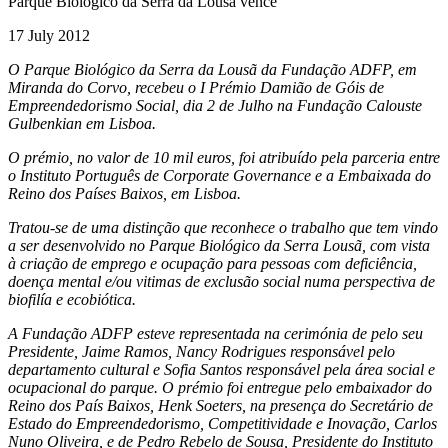
Parque Biológico da Serra da Lousã vence
17 July 2012
O Parque Biológico da Serra da Lousã da Fundação ADFP, em
Miranda do Corvo, recebeu o I Prémio Damião de Góis de
Empreendedorismo Social, dia 2 de Julho na Fundação Calouste
Gulbenkian em Lisboa.
O prémio, no valor de 10 mil euros, foi atribuído pela parceria entre
o Instituto Português de Corporate Governance e a Embaixada do
Reino dos Países Baixos, em Lisboa.
Tratou-se de uma distinção que reconhece o trabalho que tem vindo
a ser desenvolvido no Parque Biológico da Serra Lousã, com vista
à criação de emprego e ocupação para pessoas com deficiência,
doença mental e/ou vitimas de exclusão social numa perspectiva de
biofilía e ecobiótica.
A Fundação ADFP esteve representada na cerimónia de pelo seu
Presidente, Jaime Ramos, Nancy Rodrigues responsável pelo
departamento cultural e Sofia Santos responsável pela área social e
ocupacional do parque. O prémio foi entregue pelo embaixador do
Reino dos País Baixos, Henk Soeters, na presença do Secretário de
Estado do Empreendedorismo, Competitividade e Inovação, Carlos
Nuno Oliveira, e de Pedro Rebelo de Sousa, Presidente do Instituto