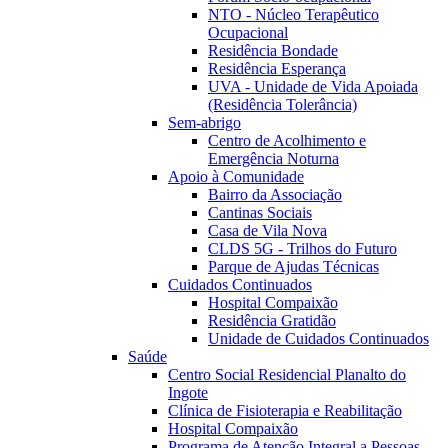
NTO - Núcleo Terapêutico
Ocupacional
Residência Bondade
Residência Esperança
UVA - Unidade de Vida Apoiada
(Residência Tolerância)
Sem-abrigo
Centro de Acolhimento e
Emergência Noturna
Apoio à Comunidade
Bairro da Associação
Cantinas Sociais
Casa de Vila Nova
CLDS 5G - Trilhos do Futuro
Parque de Ajudas Técnicas
Cuidados Continuados
Hospital Compaixão
Residência Gratidão
Unidade de Cuidados Continuados
Saúde
Centro Social Residencial Planalto do
Ingote
Clínica de Fisioterapia e Reabilitação
Hospital Compaixão
Programa de Atenção Integral a Pessoas