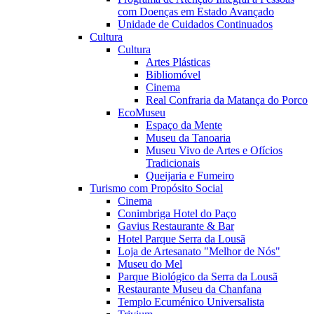
com Doenças em Estado Avançado
Unidade de Cuidados Continuados
Cultura
Cultura
Artes Plásticas
Bibliomóvel
Cinema
Real Confraria da Matança do Porco
EcoMuseu
Espaço da Mente
Museu da Tanoaria
Museu Vivo de Artes e Ofícios
Tradicionais
Queijaria e Fumeiro
Turismo com Propósito Social
Cinema
Conimbriga Hotel do Paço
Gavius Restaurante & Bar
Hotel Parque Serra da Lousã
Loja de Artesanato "Melhor de Nós"
Museu do Mel
Parque Biológico da Serra da Lousã
Restaurante Museu da Chanfana
Templo Ecuménico Universalista