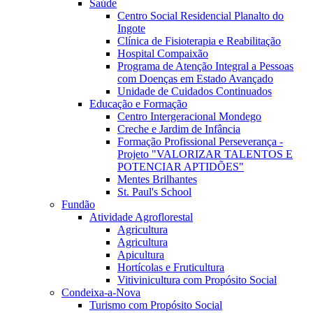
Saúde
Centro Social Residencial Planalto do
Ingote
Clínica de Fisioterapia e Reabilitação
Hospital Compaixão
Programa de Atenção Integral a Pessoas
com Doenças em Estado Avançado
Unidade de Cuidados Continuados
Educação e Formação
Centro Intergeracional Mondego
Creche e Jardim de Infância
Formação Profissional Perseverança -
Projeto "VALORIZAR TALENTOS E
POTENCIAR APTIDÕES"
Mentes Brilhantes
St. Paul's School
Fundão
Atividade Agroflorestal
Agricultura
Agricultura
Apicultura
Hortícolas e Fruticultura
Vitivinicultura com Propósito Social
Condeixa-a-Nova
Turismo com Propósito Social