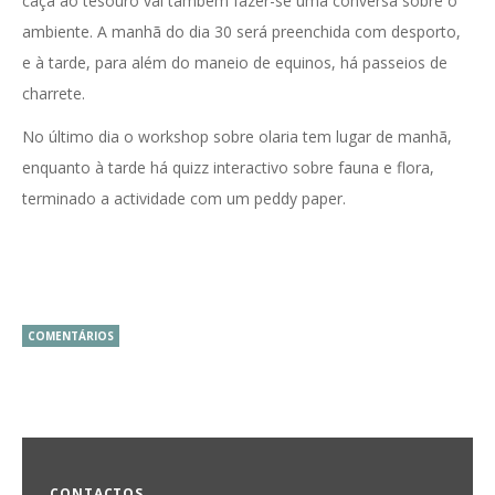
caça ao tesouro vai também fazer-se uma conversa sobre o
ambiente. A manhã do dia 30 será preenchida com desporto,
e à tarde, para além do maneio de equinos, há passeios de
charrete.
No último dia o workshop sobre olaria tem lugar de manhã,
enquanto à tarde há quizz interactivo sobre fauna e flora,
terminado a actividade com um peddy paper.
COMENTÁRIOS
CONTACTOS