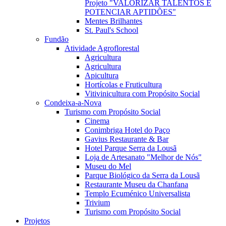
Projeto "VALORIZAR TALENTOS E
POTENCIAR APTIDÕES"
Mentes Brilhantes
St. Paul's School
Fundão
Atividade Agroflorestal
Agricultura
Agricultura
Apicultura
Hortícolas e Fruticultura
Vitivinicultura com Propósito Social
Condeixa-a-Nova
Turismo com Propósito Social
Cinema
Conimbriga Hotel do Paço
Gavius Restaurante & Bar
Hotel Parque Serra da Lousã
Loja de Artesanato "Melhor de Nós"
Museu do Mel
Parque Biológico da Serra da Lousã
Restaurante Museu da Chanfana
Templo Ecuménico Universalista
Trivium
Turismo com Propósito Social
Projetos