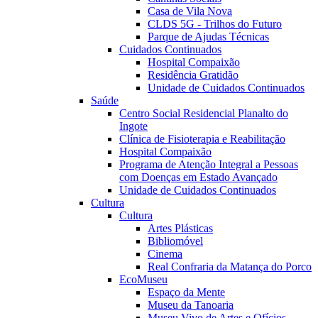
Casa de Vila Nova
CLDS 5G - Trilhos do Futuro
Parque de Ajudas Técnicas
Cuidados Continuados
Hospital Compaixão
Residência Gratidão
Unidade de Cuidados Continuados
Saúde
Centro Social Residencial Planalto do
Ingote
Clínica de Fisioterapia e Reabilitação
Hospital Compaixão
Programa de Atenção Integral a Pessoas
com Doenças em Estado Avançado
Unidade de Cuidados Continuados
Cultura
Cultura
Artes Plásticas
Bibliomóvel
Cinema
Real Confraria da Matança do Porco
EcoMuseu
Espaço da Mente
Museu da Tanoaria
Museu Vivo de Artes e Ofícios