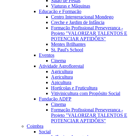
Salão de Festas
Viaturas e Máquinas
Educação e Formação
Centro Intergeracional Mondego
Creche e Jardim de Infância
Formação Profissional Perseverança -
Projeto "VALORIZAR TALENTOS E
POTENCIAR APTIDÕES"
Mentes Brilhantes
St. Paul's School
Eventos
Cinema
Atividade Agroflorestal
Agricultura
Agricultura
Apicultura
Hortícolas e Fruticultura
Vitivinicultura com Propósito Social
Fundação ADFP
Cinema
Formação Profissional Perseverança -
Projeto "VALORIZAR TALENTOS E
POTENCIAR APTIDÕES"
Coimbra
Social