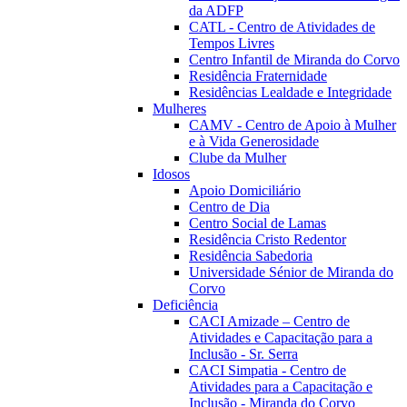
da ADFP
CATL - Centro de Atividades de
Tempos Livres
Centro Infantil de Miranda do Corvo
Residência Fraternidade
Residências Lealdade e Integridade
Mulheres
CAMV - Centro de Apoio à Mulher
e à Vida Generosidade
Clube da Mulher
Idosos
Apoio Domiciliário
Centro de Dia
Centro Social de Lamas
Residência Cristo Redentor
Residência Sabedoria
Universidade Sénior de Miranda do
Corvo
Deficiência
CACI Amizade – Centro de
Atividades e Capacitação para a
Inclusão - Sr. Serra
CACI Simpatia - Centro de
Atividades para a Capacitação e
Inclusão - Miranda do Corvo