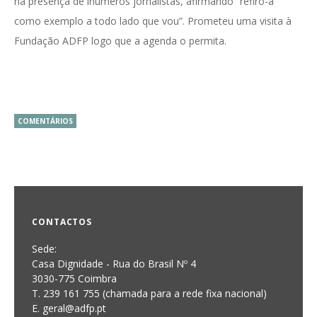
na presença de inúmeros jornalistas, afirmando “refiro-a
como exemplo a todo lado que vou”. Prometeu uma visita à
Fundação ADFP logo que a agenda o permita.
COMENTÁRIOS
CONTACTOS
Sede:
Casa Dignidade - Rua do Brasil Nº 4
3030-775 Coimbra
T. 239 161 755 (chamada para a rede fixa nacional)
E. geral@adfp.pt