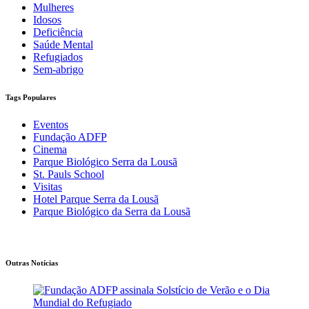
Mulheres
Idosos
Deficiência
Saúde Mental
Refugiados
Sem-abrigo
Tags Populares
Eventos
Fundação ADFP
Cinema
Parque Biológico Serra da Lousã
St. Pauls School
Visitas
Hotel Parque Serra da Lousã
Parque Biológico da Serra da Lousã
Outras Notícias