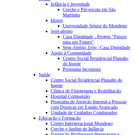
Infância e Juventude
Creche e Pré-escola em São
Martinho
Idosos
Universidade Sénior do Mondego
Sem-abrigo
Casa Dignidade - Projeto "Passos
para um Futuro"
Sem-Abrigo Zero | Casa Dignidade
Apoio à Comunidade
Centro Social Residencial Planalto
do Ingote
Programa Incorpora
Saúde
Centro Social Residencial Planalto do
Ingote
Clínica de Fisioterapia e Reabilitação
Hospital Compaixão
Programa de Atenção Integral a Pessoas
com Doenças em Estado Avançado
Unidade de Cuidados Continuados
Educação e Formação
Centro Intergeracional Mondego
Creche e Jardim de Infância
Formação Profissional Perseverança -