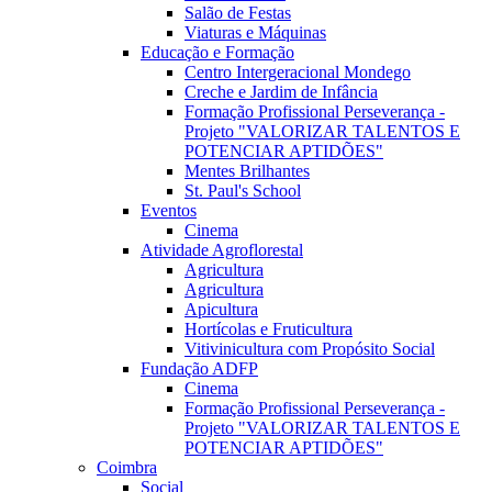
Salão de Festas
Viaturas e Máquinas
Educação e Formação
Centro Intergeracional Mondego
Creche e Jardim de Infância
Formação Profissional Perseverança -
Projeto "VALORIZAR TALENTOS E
POTENCIAR APTIDÕES"
Mentes Brilhantes
St. Paul's School
Eventos
Cinema
Atividade Agroflorestal
Agricultura
Agricultura
Apicultura
Hortícolas e Fruticultura
Vitivinicultura com Propósito Social
Fundação ADFP
Cinema
Formação Profissional Perseverança -
Projeto "VALORIZAR TALENTOS E
POTENCIAR APTIDÕES"
Coimbra
Social