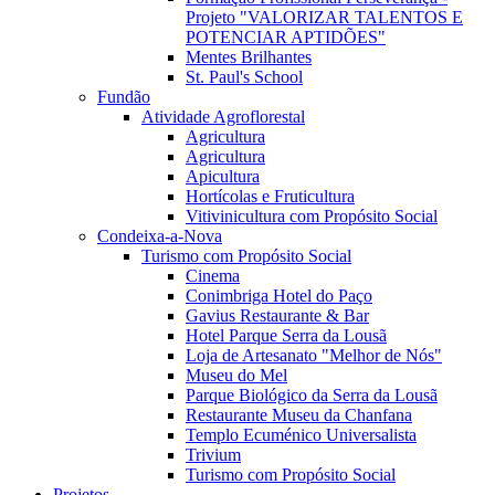
Projeto "VALORIZAR TALENTOS E
POTENCIAR APTIDÕES"
Mentes Brilhantes
St. Paul's School
Fundão
Atividade Agroflorestal
Agricultura
Agricultura
Apicultura
Hortícolas e Fruticultura
Vitivinicultura com Propósito Social
Condeixa-a-Nova
Turismo com Propósito Social
Cinema
Conimbriga Hotel do Paço
Gavius Restaurante & Bar
Hotel Parque Serra da Lousã
Loja de Artesanato "Melhor de Nós"
Museu do Mel
Parque Biológico da Serra da Lousã
Restaurante Museu da Chanfana
Templo Ecuménico Universalista
Trivium
Turismo com Propósito Social
Projetos