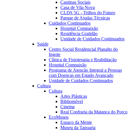
Cantinas Sociais
Casa de Vila Nova
CLDS 5G - Trilhos do Futuro
Parque de Ajudas Técnicas
Cuidados Continuados
Hospital Compaixão
Residência Gratidão
Unidade de Cuidados Continuados
Saúde
Centro Social Residencial Planalto do
Ingote
Clínica de Fisioterapia e Reabilitação
Hospital Compaixão
Programa de Atenção Integral a Pessoas
com Doenças em Estado Avançado
Unidade de Cuidados Continuados
Cultura
Cultura
Artes Plásticas
Bibliomóvel
Cinema
Real Confraria da Matança do Porco
EcoMuseu
Espaço da Mente
Museu da Tanoaria