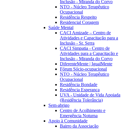
Inclusão - Miranda do Corvo
NTO - Núcleo Terapêutico
Ocupacional
Residência Respeito
Residencial Coragem
Saúde Mental
CACI Amizade – Centro de
Atividades e Capacitação para a
Inclusão - Sr. Serra
CACI Simpatia - Centro de
Atividades para a Capacitação e
Inclusão - Miranda do Corvo
DiferenteMente | IgualMente
Fórum Sócio-ocupacional
NTO - Núcleo Terapêutico
Ocupacional
Residência Bondade
Residência Esperança
UVA - Unidade de Vida Apoiada
(Residência Tolerância)
Sem-abrigo
Centro de Acolhimento e
Emergência Noturna
Apoio à Comunidade
Bairro da Associação