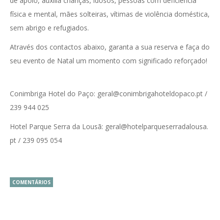
de apoio, auxilia crianças, idosos, pessoas com deficiência
física e mental, mães solteiras, vítimas de violência doméstica,
sem abrigo e refugiados.
Através dos contactos abaixo, garanta a sua reserva e faça do
seu evento de Natal um momento com significado reforçado!
Conimbriga Hotel do Paço: geral@conimbrigahoteldopaco.pt /
239 944 025
Hotel Parque Serra da Lousã: geral@hotelparqueserradalousa.
pt / 239 095 054
COMENTÁRIOS