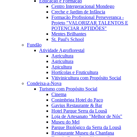
Educação e Formação
Centro Intergeracional Mondego
Creche e Jardim de Infância
Formação Profissional Perseverança -
Projeto "VALORIZAR TALENTOS E
POTENCIAR APTIDÕES"
Mentes Brilhantes
St. Paul's School
Fundão
Atividade Agroflorestal
Agricultura
Agricultura
Apicultura
Hortícolas e Fruticultura
Vitivinicultura com Propósito Social
Condeixa-a-Nova
Turismo com Propósito Social
Cinema
Conimbriga Hotel do Paço
Gavius Restaurante & Bar
Hotel Parque Serra da Lousã
Loja de Artesanato "Melhor de Nós"
Museu do Mel
Parque Biológico da Serra da Lousã
Restaurante Museu da Chanfana