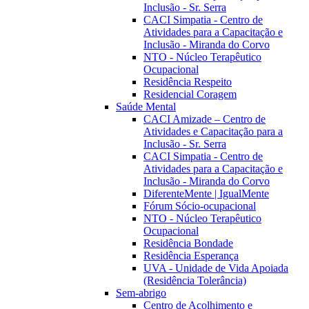
Inclusão - Sr. Serra
CACI Simpatia - Centro de
Atividades para a Capacitação e
Inclusão - Miranda do Corvo
NTO - Núcleo Terapêutico
Ocupacional
Residência Respeito
Residencial Coragem
Saúde Mental
CACI Amizade – Centro de
Atividades e Capacitação para a
Inclusão - Sr. Serra
CACI Simpatia - Centro de
Atividades para a Capacitação e
Inclusão - Miranda do Corvo
DiferenteMente | IgualMente
Fórum Sócio-ocupacional
NTO - Núcleo Terapêutico
Ocupacional
Residência Bondade
Residência Esperança
UVA - Unidade de Vida Apoiada
(Residência Tolerância)
Sem-abrigo
Centro de Acolhimento e