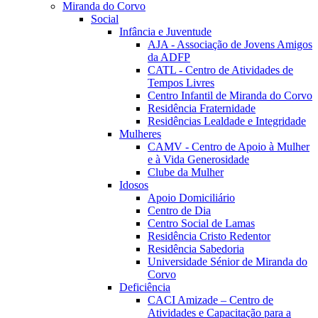
Miranda do Corvo
Social
Infância e Juventude
AJA - Associação de Jovens Amigos
da ADFP
CATL - Centro de Atividades de
Tempos Livres
Centro Infantil de Miranda do Corvo
Residência Fraternidade
Residências Lealdade e Integridade
Mulheres
CAMV - Centro de Apoio à Mulher
e à Vida Generosidade
Clube da Mulher
Idosos
Apoio Domiciliário
Centro de Dia
Centro Social de Lamas
Residência Cristo Redentor
Residência Sabedoria
Universidade Sénior de Miranda do
Corvo
Deficiência
CACI Amizade – Centro de
Atividades e Capacitação para a