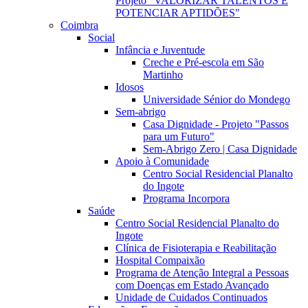
Projeto "VALORIZAR TALENTOS E
POTENCIAR APTIDÕES"
Coimbra
Social
Infância e Juventude
Creche e Pré-escola em São
Martinho
Idosos
Universidade Sénior do Mondego
Sem-abrigo
Casa Dignidade - Projeto "Passos
para um Futuro"
Sem-Abrigo Zero | Casa Dignidade
Apoio à Comunidade
Centro Social Residencial Planalto
do Ingote
Programa Incorpora
Saúde
Centro Social Residencial Planalto do
Ingote
Clínica de Fisioterapia e Reabilitação
Hospital Compaixão
Programa de Atenção Integral a Pessoas
com Doenças em Estado Avançado
Unidade de Cuidados Continuados