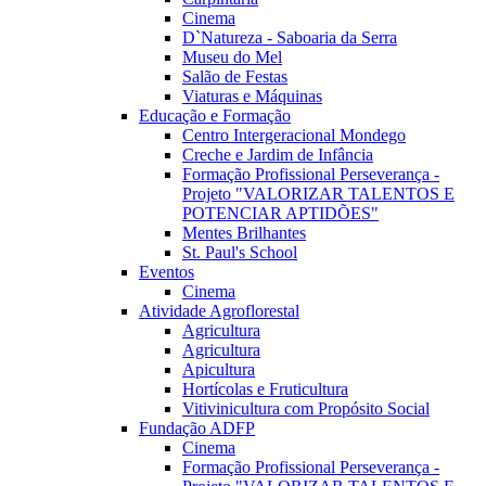
Cinema
D`Natureza - Saboaria da Serra
Museu do Mel
Salão de Festas
Viaturas e Máquinas
Educação e Formação
Centro Intergeracional Mondego
Creche e Jardim de Infância
Formação Profissional Perseverança -
Projeto "VALORIZAR TALENTOS E
POTENCIAR APTIDÕES"
Mentes Brilhantes
St. Paul's School
Eventos
Cinema
Atividade Agroflorestal
Agricultura
Agricultura
Apicultura
Hortícolas e Fruticultura
Vitivinicultura com Propósito Social
Fundação ADFP
Cinema
Formação Profissional Perseverança -