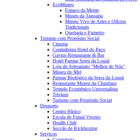
EcoMuseu
Espaço da Mente
Museu da Tanoaria
Museu Vivo de Artes e Ofícios
Tradicionais
Queijaria e Fumeiro
Turismo com Propósito Social
Cinema
Conimbriga Hotel do Paço
Gavius Restaurante & Bar
Hotel Parque Serra da Lousã
Loja de Artesanato "Melhor de Nós"
Museu do Mel
Parque Biológico da Serra da Lousã
Restaurante Museu da Chanfana
Templo Ecuménico Universalista
Trivium
Turismo com Propósito Social
Desporto
Centro Hípico
Escola de Futsal Viveiro
Health Club
Secção de Kickboxing
Serviços
Carpintaria