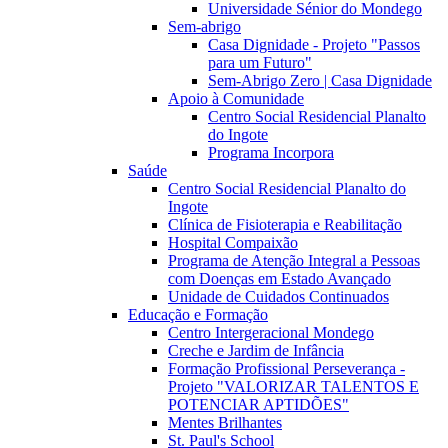
Universidade Sénior do Mondego
Sem-abrigo
Casa Dignidade - Projeto "Passos
para um Futuro"
Sem-Abrigo Zero | Casa Dignidade
Apoio à Comunidade
Centro Social Residencial Planalto
do Ingote
Programa Incorpora
Saúde
Centro Social Residencial Planalto do
Ingote
Clínica de Fisioterapia e Reabilitação
Hospital Compaixão
Programa de Atenção Integral a Pessoas
com Doenças em Estado Avançado
Unidade de Cuidados Continuados
Educação e Formação
Centro Intergeracional Mondego
Creche e Jardim de Infância
Formação Profissional Perseverança -
Projeto "VALORIZAR TALENTOS E
POTENCIAR APTIDÕES"
Mentes Brilhantes
St. Paul's School