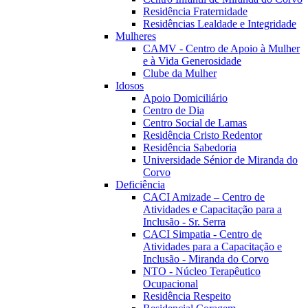
Residência Fraternidade
Residências Lealdade e Integridade
Mulheres
CAMV - Centro de Apoio à Mulher
e à Vida Generosidade
Clube da Mulher
Idosos
Apoio Domiciliário
Centro de Dia
Centro Social de Lamas
Residência Cristo Redentor
Residência Sabedoria
Universidade Sénior de Miranda do
Corvo
Deficiência
CACI Amizade – Centro de
Atividades e Capacitação para a
Inclusão - Sr. Serra
CACI Simpatia - Centro de
Atividades para a Capacitação e
Inclusão - Miranda do Corvo
NTO - Núcleo Terapêutico
Ocupacional
Residência Respeito