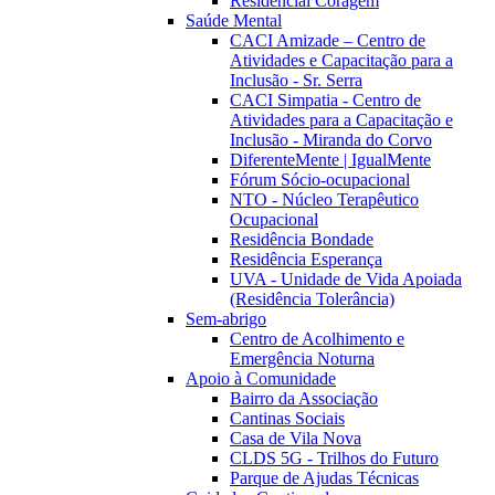
Residencial Coragem
Saúde Mental
CACI Amizade – Centro de
Atividades e Capacitação para a
Inclusão - Sr. Serra
CACI Simpatia - Centro de
Atividades para a Capacitação e
Inclusão - Miranda do Corvo
DiferenteMente | IgualMente
Fórum Sócio-ocupacional
NTO - Núcleo Terapêutico
Ocupacional
Residência Bondade
Residência Esperança
UVA - Unidade de Vida Apoiada
(Residência Tolerância)
Sem-abrigo
Centro de Acolhimento e
Emergência Noturna
Apoio à Comunidade
Bairro da Associação
Cantinas Sociais
Casa de Vila Nova
CLDS 5G - Trilhos do Futuro
Parque de Ajudas Técnicas