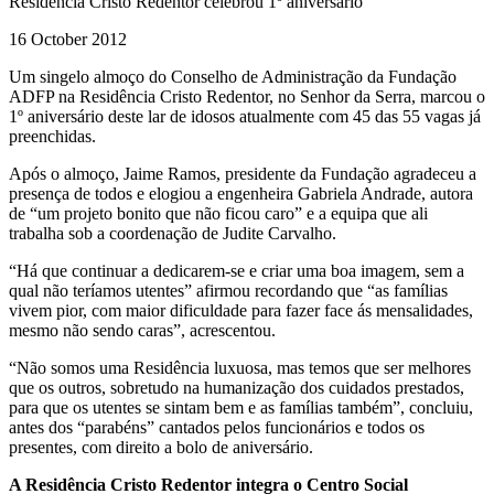
Residência Cristo Redentor celebrou 1º aniversário
16 October 2012
Um singelo almoço do Conselho de Administração da Fundação
ADFP na Residência Cristo Redentor, no Senhor da Serra, marcou o
1º aniversário deste lar de idosos atualmente com 45 das 55 vagas já
preenchidas.
Após o almoço, Jaime Ramos, presidente da Fundação agradeceu a
presença de todos e elogiou a engenheira Gabriela Andrade, autora
de “um projeto bonito que não ficou caro” e a equipa que ali
trabalha sob a coordenação de Judite Carvalho.
“Há que continuar a dedicarem-se e criar uma boa imagem, sem a
qual não teríamos utentes” afirmou recordando que “as famílias
vivem pior, com maior dificuldade para fazer face ás mensalidades,
mesmo não sendo caras”, acrescentou.
“Não somos uma Residência luxuosa, mas temos que ser melhores
que os outros, sobretudo na humanização dos cuidados prestados,
para que os utentes se sintam bem e as famílias também”, concluiu,
antes dos “parabéns” cantados pelos funcionários e todos os
presentes, com direito a bolo de aniversário.
A Residência Cristo Redentor integra o Centro Social