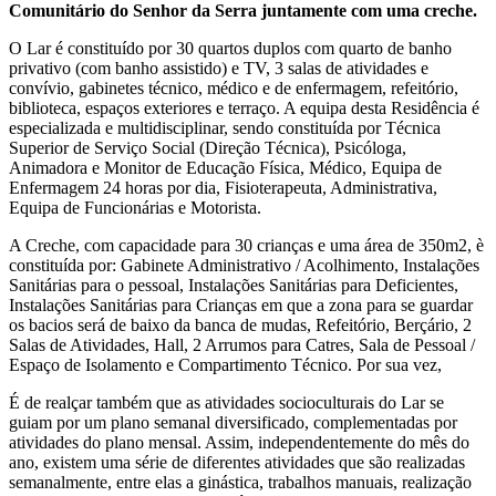
Comunitário do Senhor da Serra juntamente com uma creche.
O Lar é constituído por 30 quartos duplos com quarto de banho
privativo (com banho assistido) e TV, 3 salas de atividades e
convívio, gabinetes técnico, médico e de enfermagem, refeitório,
biblioteca, espaços exteriores e terraço. A equipa desta Residência é
especializada e multidisciplinar, sendo constituída por Técnica
Superior de Serviço Social (Direção Técnica), Psicóloga,
Animadora e Monitor de Educação Física, Médico, Equipa de
Enfermagem 24 horas por dia, Fisioterapeuta, Administrativa,
Equipa de Funcionárias e Motorista.
A Creche, com capacidade para 30 crianças e uma área de 350m2, è
constituída por: Gabinete Administrativo / Acolhimento, Instalações
Sanitárias para o pessoal, Instalações Sanitárias para Deficientes,
Instalações Sanitárias para Crianças em que a zona para se guardar
os bacios será de baixo da banca de mudas, Refeitório, Berçário, 2
Salas de Atividades, Hall, 2 Arrumos para Catres, Sala de Pessoal /
Espaço de Isolamento e Compartimento Técnico. Por sua vez,
É de realçar também que as atividades socioculturais do Lar se
guiam por um plano semanal diversificado, complementadas por
atividades do plano mensal. Assim, independentemente do mês do
ano, existem uma série de diferentes atividades que são realizadas
semanalmente, entre elas a ginástica, trabalhos manuais, realização