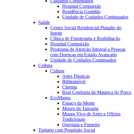
Cuidados Continuados
Hospital Compaixão
Residência Gratidão
Unidade de Cuidados Continuados
Saúde
Centro Social Residencial Planalto do
Ingote
Clínica de Fisioterapia e Reabilitação
Hospital Compaixão
Programa de Atenção Integral a Pessoas
com Doenças em Estado Avançado
Unidade de Cuidados Continuados
Cultura
Cultura
Artes Plásticas
Bibliomóvel
Cinema
Real Confraria da Matança do Porco
EcoMuseu
Espaço da Mente
Museu da Tanoaria
Museu Vivo de Artes e Ofícios
Tradicionais
Queijaria e Fumeiro
Turismo com Propósito Social