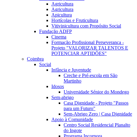
Agricultura
Agricultura
Apicultura
Hortícolas e Fruticultura
Vitivinicultura com Propósito Social
Fundação ADFP
Cinema
Formação Profissional Perseverança -
Projeto "VALORIZAR TALENTOS E
POTENCIAR APTIDÕES"
Coimbra
Social
Infância e Juventude
Creche e Pré-escola em São
Martinho
Idosos
Universidade Sénior do Mondego
Sem-abrigo
Casa Dignidade - Projeto "Passos
para um Futuro"
Sem-Abrigo Zero | Casa Dignidade
Apoio à Comunidade
Centro Social Residencial Planalto
do Ingote
Programa Incorpora