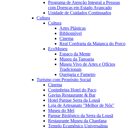
Programa de Atenção Integral a Pessoas
com Doenças em Estado Avançado
Unidade de Cuidados Continuados
Cultura
Cultura
Artes Plásticas
Bibliomóvel
Cinema
Real Confraria da Matança do Porco
EcoMuseu
Espaço da Mente
Museu da Tanoaria
Museu Vivo de Artes e Ofícios
Tradicionais
Queijaria e Fumeiro
Turismo com Propósito Social
Cinema
Conimbriga Hotel do Paço
Gavius Restaurante & Bar
Hotel Parque Serra da Lousã
Loja de Artesanato "Melhor de Nós"
Museu do Mel
Parque Biológico da Serra da Lousã
Restaurante Museu da Chanfana
Templo Ecuménico Universalista