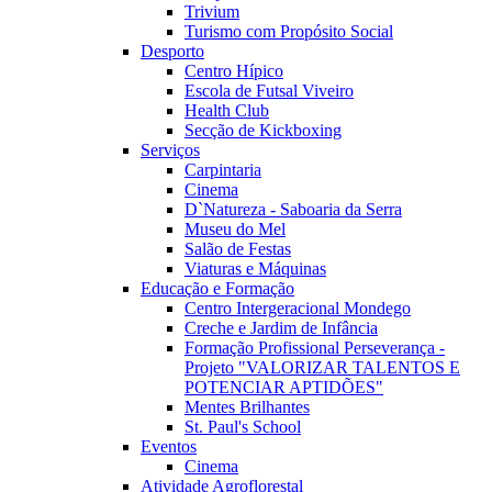
Trivium
Turismo com Propósito Social
Desporto
Centro Hípico
Escola de Futsal Viveiro
Health Club
Secção de Kickboxing
Serviços
Carpintaria
Cinema
D`Natureza - Saboaria da Serra
Museu do Mel
Salão de Festas
Viaturas e Máquinas
Educação e Formação
Centro Intergeracional Mondego
Creche e Jardim de Infância
Formação Profissional Perseverança -
Projeto "VALORIZAR TALENTOS E
POTENCIAR APTIDÕES"
Mentes Brilhantes
St. Paul's School
Eventos
Cinema
Atividade Agroflorestal