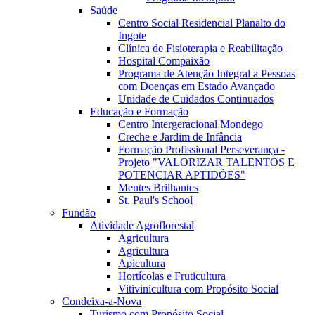
Saúde
Centro Social Residencial Planalto do
Ingote
Clínica de Fisioterapia e Reabilitação
Hospital Compaixão
Programa de Atenção Integral a Pessoas
com Doenças em Estado Avançado
Unidade de Cuidados Continuados
Educação e Formação
Centro Intergeracional Mondego
Creche e Jardim de Infância
Formação Profissional Perseverança -
Projeto "VALORIZAR TALENTOS E
POTENCIAR APTIDÕES"
Mentes Brilhantes
St. Paul's School
Fundão
Atividade Agroflorestal
Agricultura
Agricultura
Apicultura
Hortícolas e Fruticultura
Vitivinicultura com Propósito Social
Condeixa-a-Nova
Turismo com Propósito Social