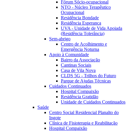
Fórum Sócio-ocupacional
NTO - Núcleo Terapêutico
Ocupacional
Residência Bondade
Residência Esperança
UVA - Unidade de Vida Apoiada
(Residência Tolerância)
Sem-abrigo
Centro de Acolhimento e
Emergência Noturna
Apoio à Comunidade
Bairro da Associação
Cantinas Sociais
Casa de Vila Nova
CLDS 5G - Trilhos do Futuro
Parque de Ajudas Técnicas
Cuidados Continuados
Hospital Compaixão
Residência Gratidão
Unidade de Cuidados Continuados
Saúde
Centro Social Residencial Planalto do
Ingote
Clínica de Fisioterapia e Reabilitação
Hospital Compaixão