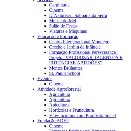
Carpintaria
Cinema
D`Natureza - Saboaria da Serra
Museu do Mel
Salão de Festas
Viaturas e Máquinas
Educação e Formação
Centro Intergeracional Mondego
Creche e Jardim de Infância
Formação Profissional Perseverança -
Projeto "VALORIZAR TALENTOS E
POTENCIAR APTIDÕES"
Mentes Brilhantes
St. Paul's School
Eventos
Cinema
Atividade Agroflorestal
Agricultura
Agricultura
Apicultura
Hortícolas e Fruticultura
Vitivinicultura com Propósito Social
Fundação ADFP
Cinema