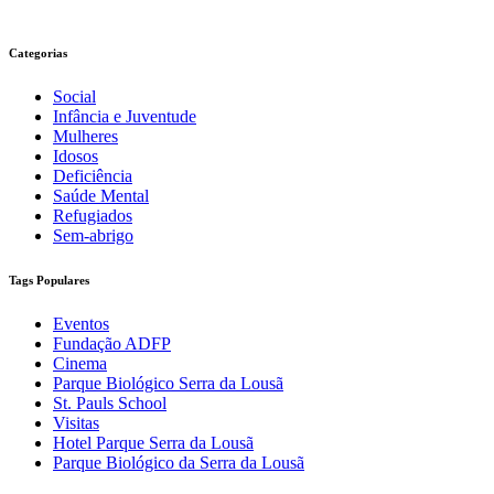
Categorias
Social
Infância e Juventude
Mulheres
Idosos
Deficiência
Saúde Mental
Refugiados
Sem-abrigo
Tags Populares
Eventos
Fundação ADFP
Cinema
Parque Biológico Serra da Lousã
St. Pauls School
Visitas
Hotel Parque Serra da Lousã
Parque Biológico da Serra da Lousã