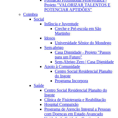
Formação Profissional Perseverança -
Projeto "VALORIZAR TALENTOS E
POTENCIAR APTIDÕES"
Coimbra
Social
Infância e Juventude
Creche e Pré-escola em São
Martinho
Idosos
Universidade Sénior do Mondego
Sem-abrigo
Casa Dignidade - Projeto "Passos
para um Futuro"
Sem-Abrigo Zero | Casa Dignidade
Apoio à Comunidade
Centro Social Residencial Planalto
do Ingote
Programa Incorpora
Saúde
Centro Social Residencial Planalto do
Ingote
Clínica de Fisioterapia e Reabilitação
Hospital Compaixão
Programa de Atenção Integral a Pessoas
com Doenças em Estado Avançado