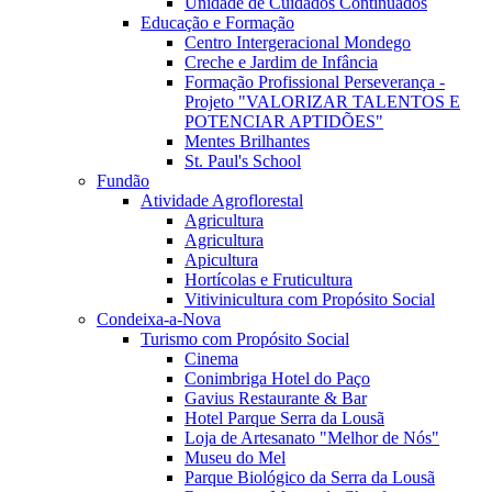
Unidade de Cuidados Continuados
Educação e Formação
Centro Intergeracional Mondego
Creche e Jardim de Infância
Formação Profissional Perseverança -
Projeto "VALORIZAR TALENTOS E
POTENCIAR APTIDÕES"
Mentes Brilhantes
St. Paul's School
Fundão
Atividade Agroflorestal
Agricultura
Agricultura
Apicultura
Hortícolas e Fruticultura
Vitivinicultura com Propósito Social
Condeixa-a-Nova
Turismo com Propósito Social
Cinema
Conimbriga Hotel do Paço
Gavius Restaurante & Bar
Hotel Parque Serra da Lousã
Loja de Artesanato "Melhor de Nós"
Museu do Mel
Parque Biológico da Serra da Lousã