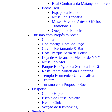
Real Confraria da Matança do Porco
EcoMuseu
Espaço da Mente
Museu da Tanoaria
Museu Vivo de Artes e Ofícios
Tradicionais
Queijaria e Fumeiro
Turismo com Propósito Social
Cinema
Conimbriga Hotel do Paço
Gavius Restaurante & Bar
Hotel Parque Serra da Lousã
Loja de Artesanato "Melhor de Nós"
Museu do Mel
Parque Biológico da Serra da Lousã
Restaurante Museu da Chanfana
Templo Ecuménico Universalista
Trivium
Turismo com Propósito Social
Desporto
Centro Hípico
Escola de Futsal Viveiro
Health Club
Secção de Kickboxing
Serviços