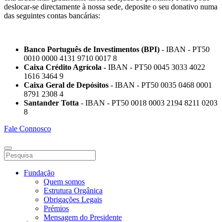
deslocar-se directamente à nossa sede, deposite o seu donativo numa
das seguintes contas bancárias:
Banco Português de Investimentos (BPI)
- IBAN - PT50
0010 0000 4131 9710 0017 8
Caixa Crédito Agrícola -
IBAN - PT50 0045 3033 4022
1616 3464 9
Caixa Geral de Depósitos
- IBAN - PT50 0035 0468 0001
8791 2308 4
Santander Totta
- IBAN - PT50 0018 0003 2194 8211 0203
8
Fale Connosco
Fundação
Quem somos
Estrutura Orgânica
Obrigações Legais
Prémios
Mensagem do Presidente