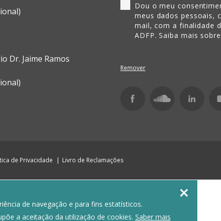
Dou o meu consentimen
ional)
meus dados pessoais, 
mail, com a finalidade 
ADFP. Saiba mais sobr
rio Dr. Jaime Ramos
Remover
ional)
ítica de Privacidade
Livro de Reclamações

ência de navegação e para fins estatísticos.
upõe a aceitação da utilização de cookies.
Saber mais