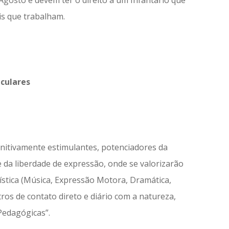
Agosto e devem ter o direito a um Infantário que
is que trabalham.
iculares
gnitivamente estimulantes, potenciadores da
 e da liberdade de expressão, onde se valorizarão
tística (Música, Expressão Motora, Dramática,
tros de contato direto e diário com a natureza,
Pedagógicas”.