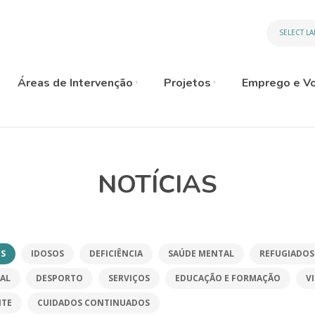
SELECT L
Áreas de Intervenção
Projetos
Emprego e Vo
NOTÍCIAS
S
IDOSOS
DEFICIÊNCIA
SAÚDE MENTAL
REFUGIADOS
AL
DESPORTO
SERVIÇOS
EDUCAÇÃO E FORMAÇÃO
V
NTE
CUIDADOS CONTINUADOS