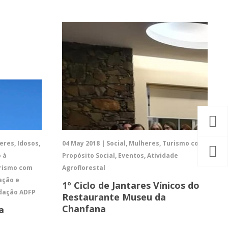
eres, Idosos,
04 May 2018 | Social, Mulheres, Turismo com
o à
Propósito Social, Eventos, Atividade
urismo com
Agroflorestal
ação e
1º Ciclo de Jantares Vínicos do
ndação ADFP
Restaurante Museu da
Chanfana
a