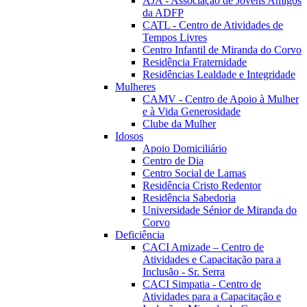
AJA - Associação de Jovens Amigos
da ADFP
CATL - Centro de Atividades de
Tempos Livres
Centro Infantil de Miranda do Corvo
Residência Fraternidade
Residências Lealdade e Integridade
Mulheres
CAMV - Centro de Apoio à Mulher
e à Vida Generosidade
Clube da Mulher
Idosos
Apoio Domiciliário
Centro de Dia
Centro Social de Lamas
Residência Cristo Redentor
Residência Sabedoria
Universidade Sénior de Miranda do
Corvo
Deficiência
CACI Amizade – Centro de
Atividades e Capacitação para a
Inclusão - Sr. Serra
CACI Simpatia - Centro de
Atividades para a Capacitação e