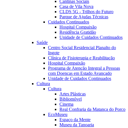
Cantinas Sociais
Casa de Vila Nova
CLDS 5G - Trilhos do Futuro
Parque de Ajudas Técnicas
Cuidados Continuados
Hospital Compaixão
Residência Gratidão
Unidade de Cuidados Continuados
Saúde
Centro Social Residencial Planalto do
Ingote
Clínica de Fisioterapia e Reabilitação
Hospital Compaixão
Programa de Atenção Integral a Pessoas
com Doenças em Estado Avançado
Unidade de Cuidados Continuados
Cultura
Cultura
Artes Plásticas
Bibliomóvel
Cinema
Real Confraria da Matança do Porco
EcoMuseu
Espaço da Mente
Museu da Tanoaria