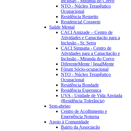
Inclusão - Miranda do Corvo
NTO - Núcleo Terapêutico
Ocupacional
Residência Respeito
Residencial Coragem
Saúde Mental
CACI Amizade – Centro de
Atividades e Capacitação para a
Inclusão - Sr. Serra
CACI Simpatia - Centro de
Atividades para a Capacitação e
Inclusão - Miranda do Corvo
DiferenteMente | IgualMente
Fórum Sócio-ocupacional
NTO - Núcleo Terapêutico
Ocupacional
Residência Bondade
Residência Esperança
UVA - Unidade de Vida Apoiada
(Residência Tolerância)
Sem-abrigo
Centro de Acolhimento e
Emergência Noturna
Apoio à Comunidade
Bairro da Associação