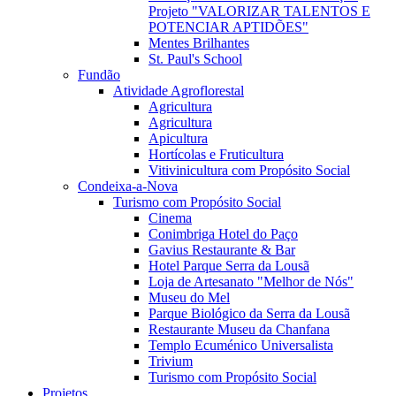
Projeto "VALORIZAR TALENTOS E
POTENCIAR APTIDÕES"
Mentes Brilhantes
St. Paul's School
Fundão
Atividade Agroflorestal
Agricultura
Agricultura
Apicultura
Hortícolas e Fruticultura
Vitivinicultura com Propósito Social
Condeixa-a-Nova
Turismo com Propósito Social
Cinema
Conimbriga Hotel do Paço
Gavius Restaurante & Bar
Hotel Parque Serra da Lousã
Loja de Artesanato "Melhor de Nós"
Museu do Mel
Parque Biológico da Serra da Lousã
Restaurante Museu da Chanfana
Templo Ecuménico Universalista
Trivium
Turismo com Propósito Social
Projetos