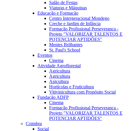
Salão de Festas
Viaturas e Máquinas
Educação e Formação
Centro Intergeracional Mondego
Creche e Jardim de Infância
Formação Profissional Perseverança -
Projeto "VALORIZAR TALENTOS E
POTENCIAR APTIDÕES"
Mentes Brilhantes
St. Paul's School
Eventos
Cinema
Atividade Agroflorestal
Agricultura
Agricultura
Apicultura
Hortícolas e Fruticultura
Vitivinicultura com Propósito Social
Fundação ADFP
Cinema
Formação Profissional Perseverança -
Projeto "VALORIZAR TALENTOS E
POTENCIAR APTIDÕES"
Coimbra
Social