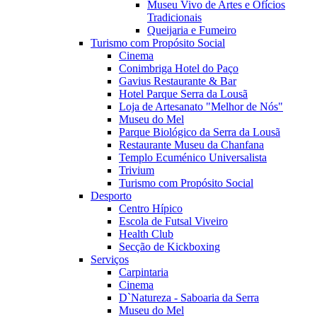
Museu Vivo de Artes e Ofícios
Tradicionais
Queijaria e Fumeiro
Turismo com Propósito Social
Cinema
Conimbriga Hotel do Paço
Gavius Restaurante & Bar
Hotel Parque Serra da Lousã
Loja de Artesanato "Melhor de Nós"
Museu do Mel
Parque Biológico da Serra da Lousã
Restaurante Museu da Chanfana
Templo Ecuménico Universalista
Trivium
Turismo com Propósito Social
Desporto
Centro Hípico
Escola de Futsal Viveiro
Health Club
Secção de Kickboxing
Serviços
Carpintaria
Cinema
D`Natureza - Saboaria da Serra
Museu do Mel