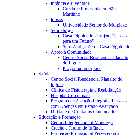
Infância e Juventude
Creche e Pré-escola em São
Martinho
Idosos
Universidade Sénior do Mondego
Sem-abrigo
Casa Dignidade - Projeto "Passos
para um Futuro"
Sem-Abrigo Zero | Casa Dignidade
Apoio à Comunidade
Centro Social Residencial Planalto
do Ingote
Programa Incorpora
Saúde
Centro Social Residencial Planalto do
Ingote
Clínica de Fisioterapia e Reabilitação
Hospital Compaixão
Programa de Atenção Integral a Pessoas
com Doenças em Estado Avançado
Unidade de Cuidados Continuados
Educação e Formação
Centro Intergeracional Mondego
Creche e Jardim de Infância
Formação Profissional Perseverança -