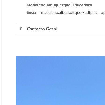
Madalena Albuquerque, Educadora
Social
-
madalena.albuquerque@adfp.pt
|
a
Contacto Geral