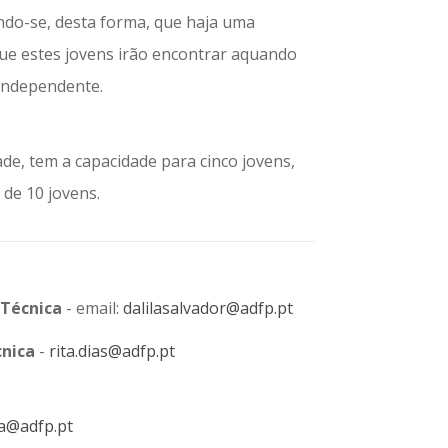
ando-se, desta forma, que haja uma
que estes jovens irão encontrar aquando
independente.
de, tem a capacidade para cinco jovens,
de 10 jovens.
 Técnica
-
email:
dalilasalvador@adfp.pt
cnica
-
rita.dias@adfp.pt
a@adfp.pt