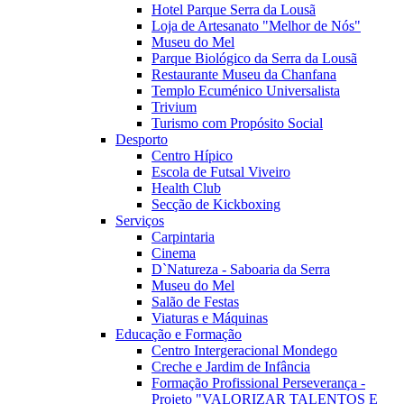
Hotel Parque Serra da Lousã
Loja de Artesanato "Melhor de Nós"
Museu do Mel
Parque Biológico da Serra da Lousã
Restaurante Museu da Chanfana
Templo Ecuménico Universalista
Trivium
Turismo com Propósito Social
Desporto
Centro Hípico
Escola de Futsal Viveiro
Health Club
Secção de Kickboxing
Serviços
Carpintaria
Cinema
D`Natureza - Saboaria da Serra
Museu do Mel
Salão de Festas
Viaturas e Máquinas
Educação e Formação
Centro Intergeracional Mondego
Creche e Jardim de Infância
Formação Profissional Perseverança -
Projeto "VALORIZAR TALENTOS E