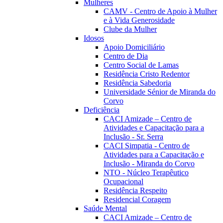
Mulheres
CAMV - Centro de Apoio à Mulher
e à Vida Generosidade
Clube da Mulher
Idosos
Apoio Domiciliário
Centro de Dia
Centro Social de Lamas
Residência Cristo Redentor
Residência Sabedoria
Universidade Sénior de Miranda do
Corvo
Deficiência
CACI Amizade – Centro de
Atividades e Capacitação para a
Inclusão - Sr. Serra
CACI Simpatia - Centro de
Atividades para a Capacitação e
Inclusão - Miranda do Corvo
NTO - Núcleo Terapêutico
Ocupacional
Residência Respeito
Residencial Coragem
Saúde Mental
CACI Amizade – Centro de