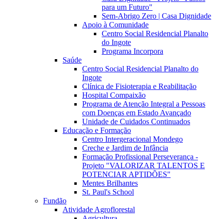
para um Futuro"
Sem-Abrigo Zero | Casa Dignidade
Apoio à Comunidade
Centro Social Residencial Planalto
do Ingote
Programa Incorpora
Saúde
Centro Social Residencial Planalto do
Ingote
Clínica de Fisioterapia e Reabilitação
Hospital Compaixão
Programa de Atenção Integral a Pessoas
com Doenças em Estado Avançado
Unidade de Cuidados Continuados
Educação e Formação
Centro Intergeracional Mondego
Creche e Jardim de Infância
Formação Profissional Perseverança -
Projeto "VALORIZAR TALENTOS E
POTENCIAR APTIDÕES"
Mentes Brilhantes
St. Paul's School
Fundão
Atividade Agroflorestal
Agricultura