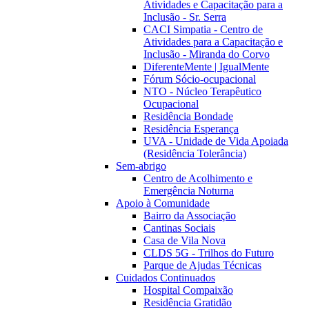
Atividades e Capacitação para a
Inclusão - Sr. Serra
CACI Simpatia - Centro de
Atividades para a Capacitação e
Inclusão - Miranda do Corvo
DiferenteMente | IgualMente
Fórum Sócio-ocupacional
NTO - Núcleo Terapêutico
Ocupacional
Residência Bondade
Residência Esperança
UVA - Unidade de Vida Apoiada
(Residência Tolerância)
Sem-abrigo
Centro de Acolhimento e
Emergência Noturna
Apoio à Comunidade
Bairro da Associação
Cantinas Sociais
Casa de Vila Nova
CLDS 5G - Trilhos do Futuro
Parque de Ajudas Técnicas
Cuidados Continuados
Hospital Compaixão
Residência Gratidão