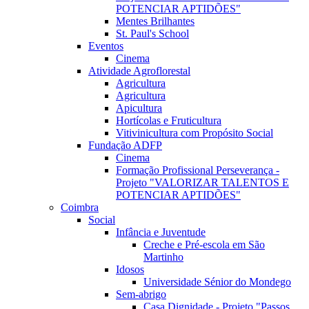
POTENCIAR APTIDÕES"
Mentes Brilhantes
St. Paul's School
Eventos
Cinema
Atividade Agroflorestal
Agricultura
Agricultura
Apicultura
Hortícolas e Fruticultura
Vitivinicultura com Propósito Social
Fundação ADFP
Cinema
Formação Profissional Perseverança -
Projeto "VALORIZAR TALENTOS E
POTENCIAR APTIDÕES"
Coimbra
Social
Infância e Juventude
Creche e Pré-escola em São
Martinho
Idosos
Universidade Sénior do Mondego
Sem-abrigo
Casa Dignidade - Projeto "Passos