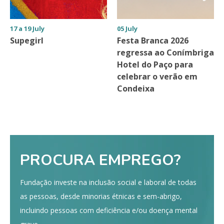
17 a 19 July
05 July
Supegirl
Festa Branca 2026
regressa ao Conímbriga
Hotel do Paço para
celebrar o verão em
Condeixa
PROCURA EMPREGO?
Fundação investe na inclusão social e laboral de todas
as pessoas, desde minorias étnicas e sem-abrigo,
incluindo pessoas com deficiência e/ou doença mental