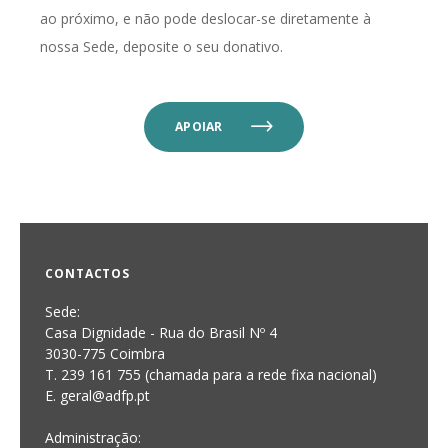
ao próximo, e não pode deslocar-se diretamente à
nossa Sede, deposite o seu donativo.
APOIAR
CONTACTOS
Sede:
Casa Dignidade - Rua do Brasil Nº 4
3030-775 Coimbra
T. 239 161 755 (chamada para a rede fixa nacional)
E. geral@adfp.pt
Administração: