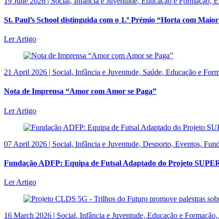
19 June 2026 | Social, Infância e Juventude, Educação e Formação, 
St. Paul’s School distinguida com o 1.º Prémio “Horta com Ma
Ler Artigo
21 April 2026 | Social, Infância e Juventude, Saúde, Educação e For
Nota de Imprensa “Amor com Amor se Paga”
Ler Artigo
07 April 2026 | Social, Infância e Juventude, Desporto, Eventos, F
Fundação ADFP: Equipa de Futsal Adaptado do Projeto SUPERa
Ler Artigo
16 March 2026 | Social, Infância e Juventude, Educação e Formação, 