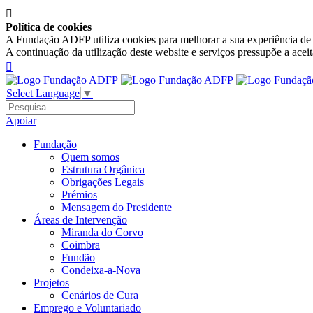

Política de cookies
A Fundação ADFP utiliza cookies para melhorar a sua experiência de n
A continuação da utilização deste website e serviços pressupõe a acei

Select Language
▼
Apoiar
Fundação
Quem somos
Estrutura Orgânica
Obrigações Legais
Prémios
Mensagem do Presidente
Áreas de Intervenção
Miranda do Corvo
Coimbra
Fundão
Condeixa-a-Nova
Projetos
Cenários de Cura
Emprego e Voluntariado