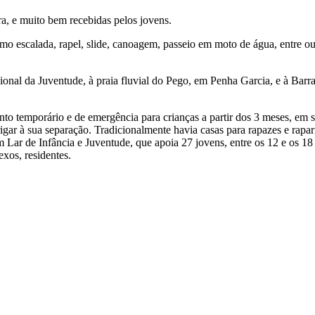
a, e muito bem recebidas pelos jovens.
omo escalada, rapel, slide, canoagem, passeio em moto de água, entre ou
cional da Juventude, à praia fluvial do Pego, em Penha Garcia, e à B
 temporário e de emergência para crianças a partir dos 3 meses, em sit
igar à sua separação. Tradicionalmente havia casas para rapazes e rap
m Lar de Infância e Juventude, que apoia 27 jovens, entre os 12 e os 
exos, residentes.