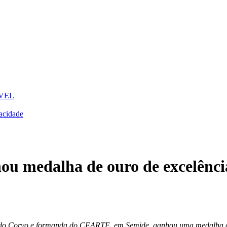
VEL
acidade
u medalha de ouro de excelênci
o Corvo e formanda do CEARTE, em Semide, ganhou uma medalha de ou