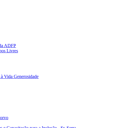
 da ADFP
pos Livres
 à Vida Generosidade
Corvo
e Capacitação para a Inclusão - Sr. Serra