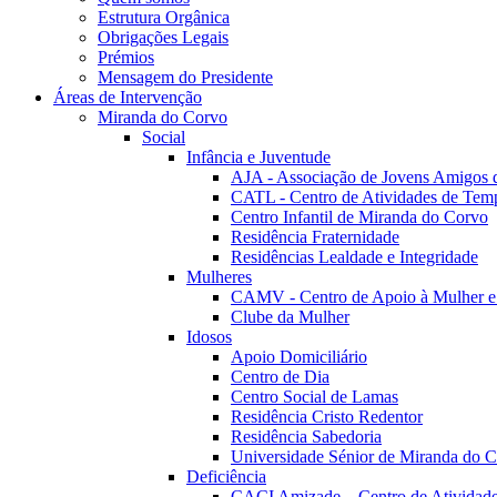
Estrutura Orgânica
Obrigações Legais
Prémios
Mensagem do Presidente
Áreas de Intervenção
Miranda do Corvo
Social
Infância e Juventude
AJA - Associação de Jovens Amigos
CATL - Centro de Atividades de Tem
Centro Infantil de Miranda do Corvo
Residência Fraternidade
Residências Lealdade e Integridade
Mulheres
CAMV - Centro de Apoio à Mulher e
Clube da Mulher
Idosos
Apoio Domiciliário
Centro de Dia
Centro Social de Lamas
Residência Cristo Redentor
Residência Sabedoria
Universidade Sénior de Miranda do 
Deficiência
CACI Amizade – Centro de Atividades 