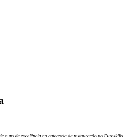
a
ro de excelência na categoria de restauração no Euroskills,