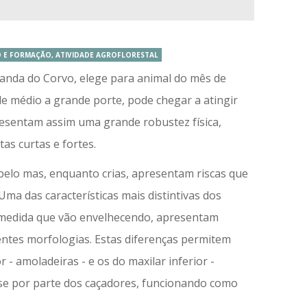
O E FORMAÇÃO, ATIVIDADE AGROFLORESTAL
randa do Corvo, elege para animal do mês de
 de médio a grande porte, pode chegar a atingir
esentam assim uma grande robustez física,
s curtas e fortes.
pelo mas, enquanto crias, apresentam riscas que
ma das características mais distintivas dos
à medida que vão envelhecendo, apresentam
ntes morfologias. Estas diferenças permitem
 - amoladeiras - e os do maxilar inferior -
sse por parte dos caçadores, funcionando como