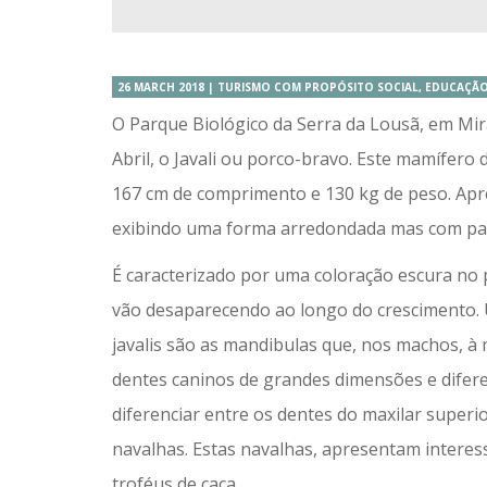
26 MARCH 2018 | TURISMO COM PROPÓSITO SOCIAL, EDUCAÇÃ
O Parque Biológico da Serra da Lousã, em Mi
Abril, o Javali ou porco-bravo. Este mamífero
167 cm de comprimento e 130 kg de peso. Apr
exibindo uma forma arredondada mas com pata
É caracterizado por uma coloração escura no 
vão desaparecendo ao longo do crescimento. U
javalis são as mandibulas que, nos machos, 
dentes caninos de grandes dimensões e difere
diferenciar entre os dentes do maxilar superior
navalhas. Estas navalhas, apresentam intere
troféus de caça.