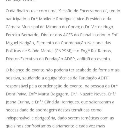
O dia finalizou-se com uma “Sessão de Encerramento”, tendo
participado a Dr.ª Marilene Rodrigues, Vice-Presidente da
Câmara Municipal de Miranda do Corvo; o Dr. Victor Hugo
Ferreira Bernardo, Diretor dos ACES do Pinhal Interior; o Enf.
Miguel Narigão, Elemento da Coordenação Nacional das
Políticas de Saúde Mental (CNPSM); e o Eng.º Rui Ramos,
Diretor-Executivo da Fundação ADFP, anfitriã do evento.
O balanço do evento não poderia ter acabado de forma mais
positiva, saudando a equipa técnica da Fundação ADFP
responsável pela coordenação do evento, na pessoa da Dr.ª
Dora Paiva, Enf.ª Marta Bagagem, Dr.ª. Nazaré Neves, Enf.ª
Joana Cunha, e Enf.ª Cândida Henriques, que salientaram a
necessidade de abordagem destas temáticas como
indispensável e obrigatória, dado serem temáticas com as
quais nos confrontamos diariamente e cada vez mais