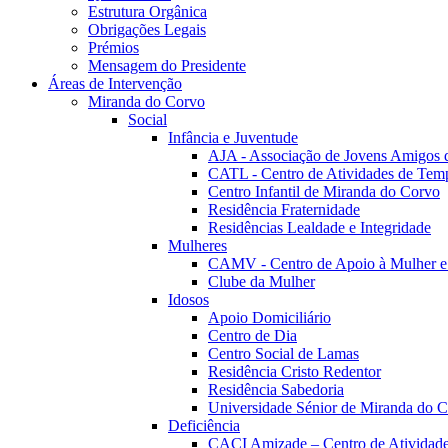
Estrutura Orgânica
Obrigações Legais
Prémios
Mensagem do Presidente
Áreas de Intervenção
Miranda do Corvo
Social
Infância e Juventude
AJA - Associação de Jovens Amigos
CATL - Centro de Atividades de Tem
Centro Infantil de Miranda do Corvo
Residência Fraternidade
Residências Lealdade e Integridade
Mulheres
CAMV - Centro de Apoio à Mulher e
Clube da Mulher
Idosos
Apoio Domiciliário
Centro de Dia
Centro Social de Lamas
Residência Cristo Redentor
Residência Sabedoria
Universidade Sénior de Miranda do 
Deficiência
CACI Amizade – Centro de Atividades 