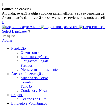

Política de cookies
A Fundação ADFP utiliza cookies para melhorar a sua experiência de n
A continuação da utilização deste website e serviços pressupõe a acei

Select Language
▼
Apoiar
Fundação
Quem somos
Estrutura Orgânica
Obrigações Legais
Prémios
Mensagem do Presidente
Áreas de Intervenção
Miranda do Corvo
Coimbra
Fundão
Condeixa-a-Nova
Projetos
Cenários de Cura
Emprego e Voluntariado