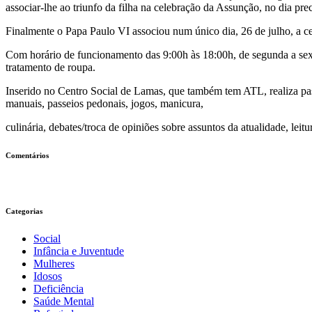
associar-lhe ao triunfo da filha na celebração da Assunção, no dia pre
Finalmente o Papa Paulo VI associou num único dia, 26 de julho, a ce
Com horário de funcionamento das 9:00h às 18:00h, de segunda a sex
tratamento de roupa.
Inserido no Centro Social de Lamas, que também tem ATL, realiza pa
manuais, passeios pedonais, jogos, manicura,
culinária, debates/troca de opiniões sobre assuntos da atualidade, leitu
Comentários
Categorias
Social
Infância e Juventude
Mulheres
Idosos
Deficiência
Saúde Mental