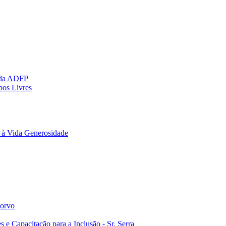
 da ADFP
pos Livres
 à Vida Generosidade
Corvo
e Capacitação para a Inclusão - Sr. Serra