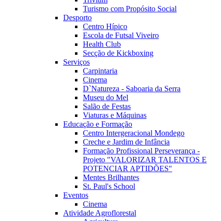
Turismo com Propósito Social
Desporto
Centro Hípico
Escola de Futsal Viveiro
Health Club
Secção de Kickboxing
Serviços
Carpintaria
Cinema
D`Natureza - Saboaria da Serra
Museu do Mel
Salão de Festas
Viaturas e Máquinas
Educação e Formação
Centro Intergeracional Mondego
Creche e Jardim de Infância
Formação Profissional Perseverança -
Projeto "VALORIZAR TALENTOS E
POTENCIAR APTIDÕES"
Mentes Brilhantes
St. Paul's School
Eventos
Cinema
Atividade Agroflorestal