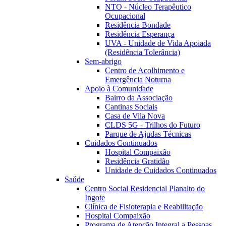
NTO - Núcleo Terapêutico
Ocupacional
Residência Bondade
Residência Esperança
UVA - Unidade de Vida Apoiada
(Residência Tolerância)
Sem-abrigo
Centro de Acolhimento e
Emergência Noturna
Apoio à Comunidade
Bairro da Associação
Cantinas Sociais
Casa de Vila Nova
CLDS 5G - Trilhos do Futuro
Parque de Ajudas Técnicas
Cuidados Continuados
Hospital Compaixão
Residência Gratidão
Unidade de Cuidados Continuados
Saúde
Centro Social Residencial Planalto do
Ingote
Clínica de Fisioterapia e Reabilitação
Hospital Compaixão
Programa de Atenção Integral a Pessoas