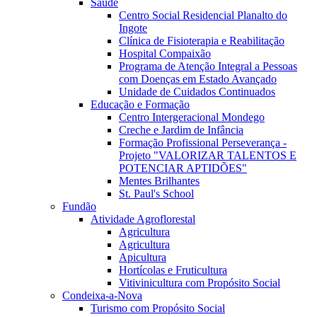
Saúde
Centro Social Residencial Planalto do
Ingote
Clínica de Fisioterapia e Reabilitação
Hospital Compaixão
Programa de Atenção Integral a Pessoas
com Doenças em Estado Avançado
Unidade de Cuidados Continuados
Educação e Formação
Centro Intergeracional Mondego
Creche e Jardim de Infância
Formação Profissional Perseverança -
Projeto "VALORIZAR TALENTOS E
POTENCIAR APTIDÕES"
Mentes Brilhantes
St. Paul's School
Fundão
Atividade Agroflorestal
Agricultura
Agricultura
Apicultura
Hortícolas e Fruticultura
Vitivinicultura com Propósito Social
Condeixa-a-Nova
Turismo com Propósito Social