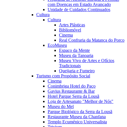
com Doenças em Estado Avançado
Unidade de Cuidados Continuados
Cultura
Cultura
Artes Plásticas
Bibliomóvel
Cinema
Real Confraria da Matança do Porco
EcoMuseu
Espaço da Mente
Museu da Tanoaria
Museu Vivo de Artes e Ofícios
Tradicionais
Queijaria e Fumeiro
Turismo com Propósito Social
Cinema
Conimbriga Hotel do Paço
Gavius Restaurante & Bar
Hotel Parque Serra da Lousã
Loja de Artesanato "Melhor de Nós"
Museu do Mel
Parque Biológico da Serra da Lousã
Restaurante Museu da Chanfana
Templo Ecuménico Universalista
Trivium