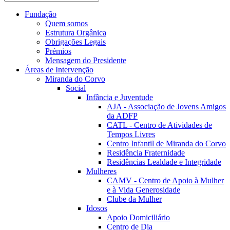
Fundação
Quem somos
Estrutura Orgânica
Obrigações Legais
Prémios
Mensagem do Presidente
Áreas de Intervenção
Miranda do Corvo
Social
Infância e Juventude
AJA - Associação de Jovens Amigos
da ADFP
CATL - Centro de Atividades de
Tempos Livres
Centro Infantil de Miranda do Corvo
Residência Fraternidade
Residências Lealdade e Integridade
Mulheres
CAMV - Centro de Apoio à Mulher
e à Vida Generosidade
Clube da Mulher
Idosos
Apoio Domiciliário
Centro de Dia