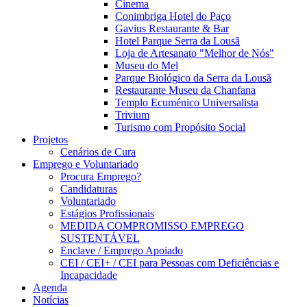
Cinema
Conimbriga Hotel do Paço
Gavius Restaurante & Bar
Hotel Parque Serra da Lousã
Loja de Artesanato "Melhor de Nós"
Museu do Mel
Parque Biológico da Serra da Lousã
Restaurante Museu da Chanfana
Templo Ecuménico Universalista
Trivium
Turismo com Propósito Social
Projetos
Cenários de Cura
Emprego e Voluntariado
Procura Emprego?
Candidaturas
Voluntariado
Estágios Profissionais
MEDIDA COMPROMISSO EMPREGO
SUSTENTÁVEL
Enclave / Emprego Apoiado
CEI / CEI+ / CEI para Pessoas com Deficiências e
Incapacidade
Agenda
Notícias