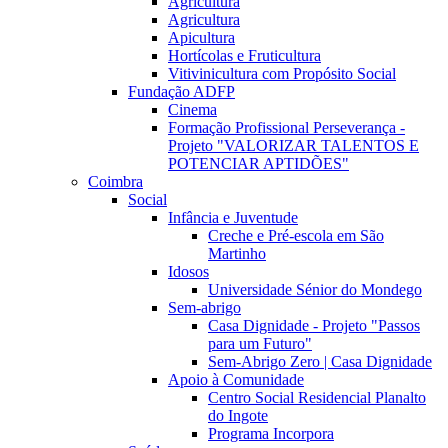
Agricultura
Agricultura
Apicultura
Hortícolas e Fruticultura
Vitivinicultura com Propósito Social
Fundação ADFP
Cinema
Formação Profissional Perseverança -
Projeto "VALORIZAR TALENTOS E
POTENCIAR APTIDÕES"
Coimbra
Social
Infância e Juventude
Creche e Pré-escola em São
Martinho
Idosos
Universidade Sénior do Mondego
Sem-abrigo
Casa Dignidade - Projeto "Passos
para um Futuro"
Sem-Abrigo Zero | Casa Dignidade
Apoio à Comunidade
Centro Social Residencial Planalto
do Ingote
Programa Incorpora