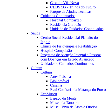
Casa de Vila Nova
CLDS 5G - Trilhos do Futuro
Parque de Ajudas Técnicas
Cuidados Continuados
Hospital Compaixão
Residência Gratidão
Unidade de Cuidados Continuados
Saúde
Centro Social Residencial Planalto do
Ingote
Clínica de Fisioterapia e Reabilitação
Hospital Compaixão
Programa de Atenção Integral a Pessoas
com Doenças em Estado Avançado
Unidade de Cuidados Continuados
Cultura
Cultura
Artes Plásticas
Bibliomóvel
Cinema
Real Confraria da Matança do Porco
EcoMuseu
Espaço da Mente
Museu da Tanoaria
Museu Vivo de Artes e Ofícios