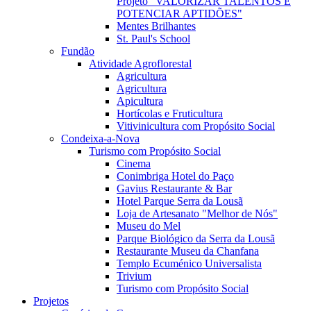
Projeto "VALORIZAR TALENTOS E
POTENCIAR APTIDÕES"
Mentes Brilhantes
St. Paul's School
Fundão
Atividade Agroflorestal
Agricultura
Agricultura
Apicultura
Hortícolas e Fruticultura
Vitivinicultura com Propósito Social
Condeixa-a-Nova
Turismo com Propósito Social
Cinema
Conimbriga Hotel do Paço
Gavius Restaurante & Bar
Hotel Parque Serra da Lousã
Loja de Artesanato "Melhor de Nós"
Museu do Mel
Parque Biológico da Serra da Lousã
Restaurante Museu da Chanfana
Templo Ecuménico Universalista
Trivium
Turismo com Propósito Social
Projetos