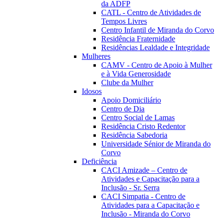
da ADFP
CATL - Centro de Atividades de
Tempos Livres
Centro Infantil de Miranda do Corvo
Residência Fraternidade
Residências Lealdade e Integridade
Mulheres
CAMV - Centro de Apoio à Mulher
e à Vida Generosidade
Clube da Mulher
Idosos
Apoio Domiciliário
Centro de Dia
Centro Social de Lamas
Residência Cristo Redentor
Residência Sabedoria
Universidade Sénior de Miranda do
Corvo
Deficiência
CACI Amizade – Centro de
Atividades e Capacitação para a
Inclusão - Sr. Serra
CACI Simpatia - Centro de
Atividades para a Capacitação e
Inclusão - Miranda do Corvo