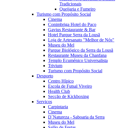
Tradicionais
Queijaria e Fumeiro
Turismo com Propósito Social
Cinema
Conimbriga Hotel do Paço
Gavius Restaurante & Bar
Hotel Parque Serra da Lousã
Loja de Artesanato "Melhor de Nós"
Museu do Mel
Parque Biológico da Serra da Lousã
Restaurante Museu da Chanfana
Templo Ecuménico Universalista
Trivium
Turismo com Propósito Social
Desporto
Centro Hípico
Escola de Futsal Viveiro
Health Club
Secção de Kickboxing
Serviços
Carpintaria
Cinema
D`Natureza - Saboaria da Serra
Museu do Mel
Salão de Festas