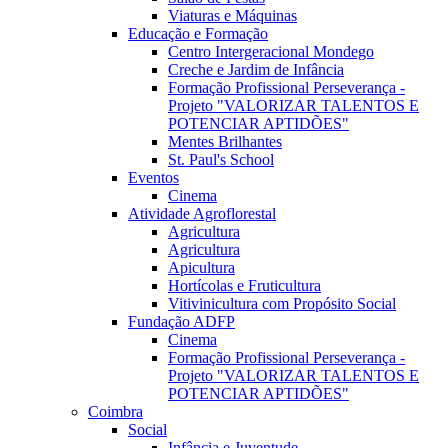
Viaturas e Máquinas
Educação e Formação
Centro Intergeracional Mondego
Creche e Jardim de Infância
Formação Profissional Perseverança -
Projeto "VALORIZAR TALENTOS E
POTENCIAR APTIDÕES"
Mentes Brilhantes
St. Paul's School
Eventos
Cinema
Atividade Agroflorestal
Agricultura
Agricultura
Apicultura
Hortícolas e Fruticultura
Vitivinicultura com Propósito Social
Fundação ADFP
Cinema
Formação Profissional Perseverança -
Projeto "VALORIZAR TALENTOS E
POTENCIAR APTIDÕES"
Coimbra
Social
Infância e Juventude