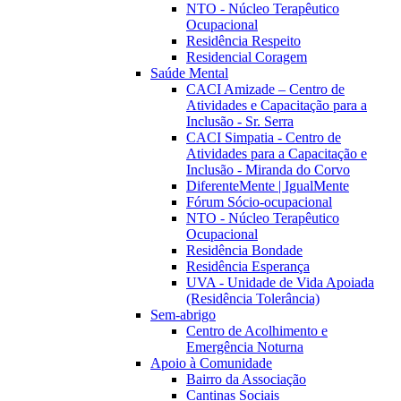
NTO - Núcleo Terapêutico
Ocupacional
Residência Respeito
Residencial Coragem
Saúde Mental
CACI Amizade – Centro de
Atividades e Capacitação para a
Inclusão - Sr. Serra
CACI Simpatia - Centro de
Atividades para a Capacitação e
Inclusão - Miranda do Corvo
DiferenteMente | IgualMente
Fórum Sócio-ocupacional
NTO - Núcleo Terapêutico
Ocupacional
Residência Bondade
Residência Esperança
UVA - Unidade de Vida Apoiada
(Residência Tolerância)
Sem-abrigo
Centro de Acolhimento e
Emergência Noturna
Apoio à Comunidade
Bairro da Associação
Cantinas Sociais