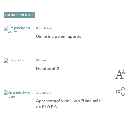
OUTROS EVENTOS
09 October
Um príncipe em apuros
08 June
Deadpool 2
22 January
Apresentação de Livro "Uma mãe
de F.I.R.E.S."