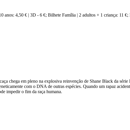
 anos: 4,50 € | 3D - 6 €; Bilhete Família | 2 adultos + 1 criança: 11 €; 
caça chega em pleno na explosiva reinvenção de Shane Black da série P
s geneticamente com o DNA de outras espécies. Quando um rapaz acident
pode impedir o fim da raça humana.