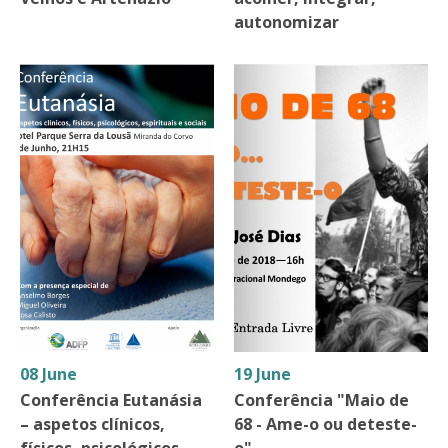
autonomizar
08 June
19 June
Conferência Eutanásia
Conferência "Maio de
– aspetos clínicos,
68 - Ame-o ou deteste-
físicos, psicológicos,
o"