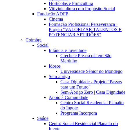
Hortícolas e Fruticultura
Vitivinicultura com Propósito Social
Fundação ADFP
Cinema
Formação Profissional Perseverança -
Projeto "VALORIZAR TALENTOS E
POTENCIAR APTIDÕES"
Coimbra
Social
Infância e Juventude
Creche e Pré-escola em São
Martinho
Idosos
Universidade Sénior do Mondego
Sem-abrigo
Casa Dignidade - Projeto "Passos
para um Futuro"
Sem-Abrigo Zero | Casa Dignidade
Apoio à Comunidade
Centro Social Residencial Planalto
do Ingote
Programa Incorpora
Saúde
Centro Social Residencial Planalto do
Ingote