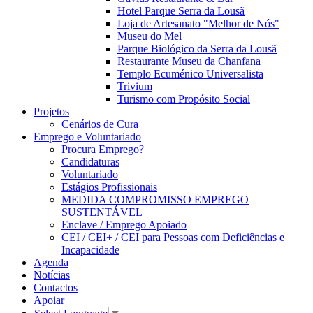
Hotel Parque Serra da Lousã
Loja de Artesanato "Melhor de Nós"
Museu do Mel
Parque Biológico da Serra da Lousã
Restaurante Museu da Chanfana
Templo Ecuménico Universalista
Trivium
Turismo com Propósito Social
Projetos
Cenários de Cura
Emprego e Voluntariado
Procura Emprego?
Candidaturas
Voluntariado
Estágios Profissionais
MEDIDA COMPROMISSO EMPREGO
SUSTENTÁVEL
Enclave / Emprego Apoiado
CEI / CEI+ / CEI para Pessoas com Deficiências e
Incapacidade
Agenda
Notícias
Contactos
Apoiar