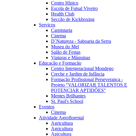
Centro Hípico
Escola de Futsal Viveiro
Health Club
Secção de Kickboxing
Serviços
Carpintaria
Cinema
D`Natureza - Saboaria da Serra
Museu do Mel
Salão de Festas
Viaturas e Máquinas
Educação e Formação
Centro Intergeracional Mondego
Creche e Jardim de Infância
Formação Profissional Perseverança -
Projeto "VALORIZAR TALENTOS E
POTENCIAR APTIDÕES"
Mentes Brilhantes
St. Paul's School
Eventos
Cinema
Atividade Agroflorestal
Agricultura
Agricultura
Apicultura