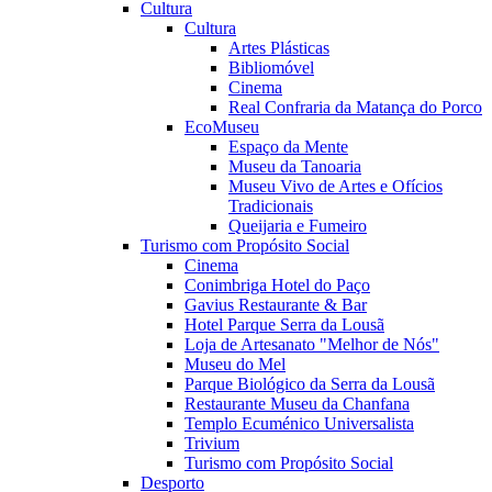
Cultura
Cultura
Artes Plásticas
Bibliomóvel
Cinema
Real Confraria da Matança do Porco
EcoMuseu
Espaço da Mente
Museu da Tanoaria
Museu Vivo de Artes e Ofícios
Tradicionais
Queijaria e Fumeiro
Turismo com Propósito Social
Cinema
Conimbriga Hotel do Paço
Gavius Restaurante & Bar
Hotel Parque Serra da Lousã
Loja de Artesanato "Melhor de Nós"
Museu do Mel
Parque Biológico da Serra da Lousã
Restaurante Museu da Chanfana
Templo Ecuménico Universalista
Trivium
Turismo com Propósito Social
Desporto