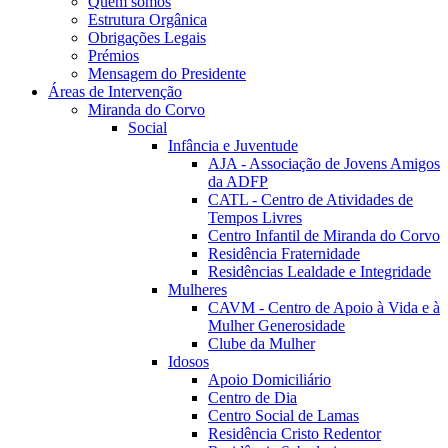
Quem somos
Estrutura Orgânica
Obrigações Legais
Prémios
Mensagem do Presidente
Áreas de Intervenção
Miranda do Corvo
Social
Infância e Juventude
AJA - Associação de Jovens Amigos
da ADFP
CATL - Centro de Atividades de
Tempos Livres
Centro Infantil de Miranda do Corvo
Residência Fraternidade
Residências Lealdade e Integridade
Mulheres
CAVM - Centro de Apoio à Vida e à
Mulher Generosidade
Clube da Mulher
Idosos
Apoio Domiciliário
Centro de Dia
Centro Social de Lamas
Residência Cristo Redentor