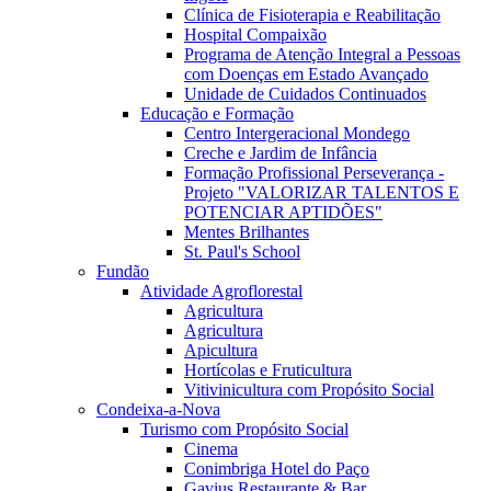
Clínica de Fisioterapia e Reabilitação
Hospital Compaixão
Programa de Atenção Integral a Pessoas
com Doenças em Estado Avançado
Unidade de Cuidados Continuados
Educação e Formação
Centro Intergeracional Mondego
Creche e Jardim de Infância
Formação Profissional Perseverança -
Projeto "VALORIZAR TALENTOS E
POTENCIAR APTIDÕES"
Mentes Brilhantes
St. Paul's School
Fundão
Atividade Agroflorestal
Agricultura
Agricultura
Apicultura
Hortícolas e Fruticultura
Vitivinicultura com Propósito Social
Condeixa-a-Nova
Turismo com Propósito Social
Cinema
Conimbriga Hotel do Paço
Gavius Restaurante & Bar