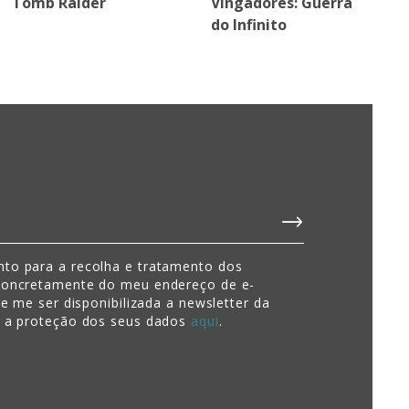
Tomb Raider
Vingadores: Guerra
do Infinito
to para a recolha e tratamento dos
concretamente do meu endereço de e-
de me ser disponibilizada a newsletter da
e a proteção dos seus dados
aqui
.