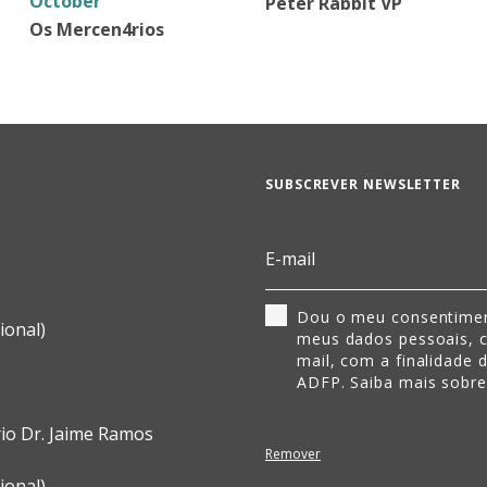
October
Peter Rabbit VP
Os Mercen4rios
SUBSCREVER NEWSLETTER
Dou o meu consentimen
ional)
meus dados pessoais, 
mail, com a finalidade 
ADFP. Saiba mais sobr
rio Dr. Jaime Ramos
Remover
ional)