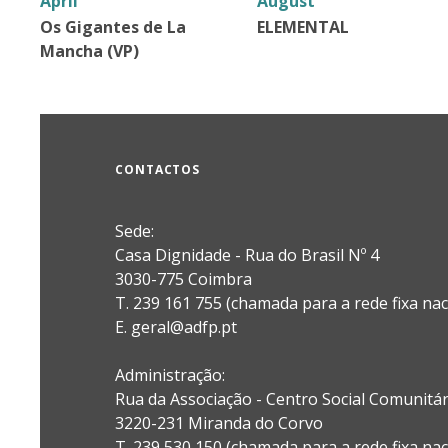
April
August
Os Gigantes de La
ELEMENTAL
Mancha (VP)
CONTACTOS
Sede:
Casa Dignidade - Rua do Brasil Nº 4
3030-775 Coimbra
T. 239 161 755 (chamada para a rede fixa nac
E. geral@adfp.pt
Administração:
Rua da Associação - Centro Social Comunitá
3220-231 Miranda do Corvo
T. 239 530 150 (chamada para a rede fixa nac