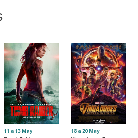
S
11 a 13 May
18 a 20 May