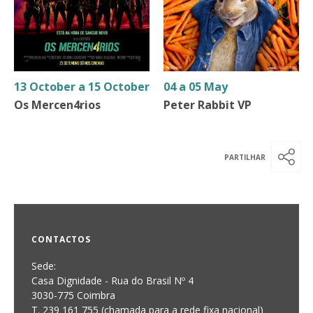
13 October a 15 October
04 a 05 May
Os Mercen4rios
Peter Rabbit VP
CONTACTOS
Sede:
Casa Dignidade - Rua do Brasil Nº 4
3030-775 Coimbra
T. 239 161 755 (chamada para a rede fixa nacional)