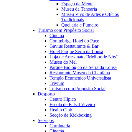
Espaço da Mente
Museu da Tanoaria
Museu Vivo de Artes e Ofícios
Tradicionais
Queijaria e Fumeiro
Turismo com Propósito Social
Cinema
Conimbriga Hotel do Paço
Gavius Restaurante & Bar
Hotel Parque Serra da Lousã
Loja de Artesanato "Melhor de Nós"
Museu do Mel
Parque Biológico da Serra da Lousã
Restaurante Museu da Chanfana
Templo Ecuménico Universalista
Trivium
Turismo com Propósito Social
Desporto
Centro Hípico
Escola de Futsal Viveiro
Health Club
Secção de Kickboxing
Serviços
Carpintaria
Cinema