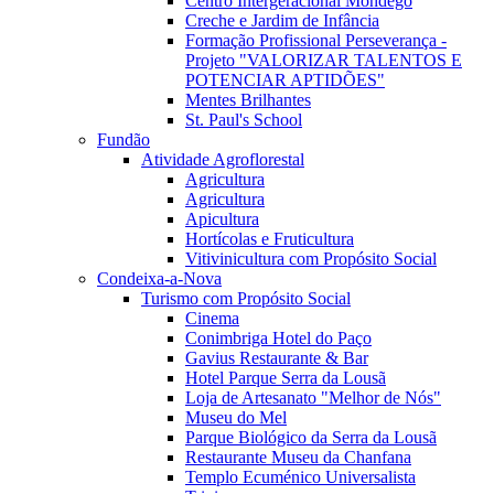
Centro Intergeracional Mondego
Creche e Jardim de Infância
Formação Profissional Perseverança -
Projeto "VALORIZAR TALENTOS E
POTENCIAR APTIDÕES"
Mentes Brilhantes
St. Paul's School
Fundão
Atividade Agroflorestal
Agricultura
Agricultura
Apicultura
Hortícolas e Fruticultura
Vitivinicultura com Propósito Social
Condeixa-a-Nova
Turismo com Propósito Social
Cinema
Conimbriga Hotel do Paço
Gavius Restaurante & Bar
Hotel Parque Serra da Lousã
Loja de Artesanato "Melhor de Nós"
Museu do Mel
Parque Biológico da Serra da Lousã
Restaurante Museu da Chanfana
Templo Ecuménico Universalista