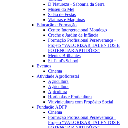
D`Natureza - Saboaria da Serra
Museu do Mel
Salão de Festas
Viaturas e Máquinas
Educação e Formação
Centro Intergeracional Mondego
Creche e Jardim de Infância
Formação Profissional Perseverança -
Projeto "VALORIZAR TALENTOS E
POTENCIAR APTIDÕES"
Mentes Brilhantes
St. Paul's School
Eventos
Cinema
Atividade Agroflorestal
Agricultura
Agricultura
Apicultura
Hortícolas e Fruticultura
Vitivinicultura com Propósito Social
Fundação ADFP
Cinema
Formação Profissional Perseverança -
Projeto "VALORIZAR TALENTOS E
POTENCIAR APTIDÕES"