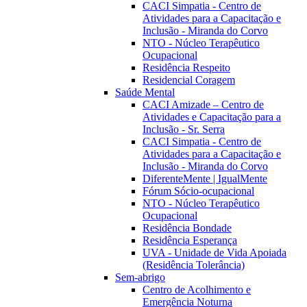
CACI Simpatia - Centro de
Atividades para a Capacitação e
Inclusão - Miranda do Corvo
NTO - Núcleo Terapêutico
Ocupacional
Residência Respeito
Residencial Coragem
Saúde Mental
CACI Amizade – Centro de
Atividades e Capacitação para a
Inclusão - Sr. Serra
CACI Simpatia - Centro de
Atividades para a Capacitação e
Inclusão - Miranda do Corvo
DiferenteMente | IgualMente
Fórum Sócio-ocupacional
NTO - Núcleo Terapêutico
Ocupacional
Residência Bondade
Residência Esperança
UVA - Unidade de Vida Apoiada
(Residência Tolerância)
Sem-abrigo
Centro de Acolhimento e
Emergência Noturna