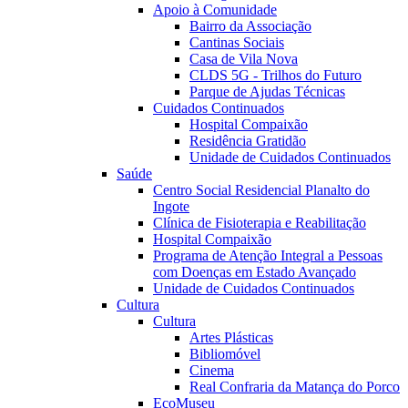
Apoio à Comunidade
Bairro da Associação
Cantinas Sociais
Casa de Vila Nova
CLDS 5G - Trilhos do Futuro
Parque de Ajudas Técnicas
Cuidados Continuados
Hospital Compaixão
Residência Gratidão
Unidade de Cuidados Continuados
Saúde
Centro Social Residencial Planalto do
Ingote
Clínica de Fisioterapia e Reabilitação
Hospital Compaixão
Programa de Atenção Integral a Pessoas
com Doenças em Estado Avançado
Unidade de Cuidados Continuados
Cultura
Cultura
Artes Plásticas
Bibliomóvel
Cinema
Real Confraria da Matança do Porco
EcoMuseu