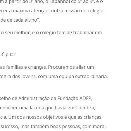
 a partir do 3º ano, o Espanhol do 5º ao 9º, e o
recer a máxima atenção, outra missão do colégio
ade de cada aluno”.
 o seu melhor, e o colégio tem de trabalhar em
º pilar:
s famílias e crianças. Procuramos aliar um
tegra dos jovens, com uma equipa extraordinária,
selho de Administração da Fundação ADFP,
reencher uma lacuna que havia em Coimbra,
cia. Um dos nossos objetivos é que as crianças
o sucesso, mas também boas pessoas, com moral,