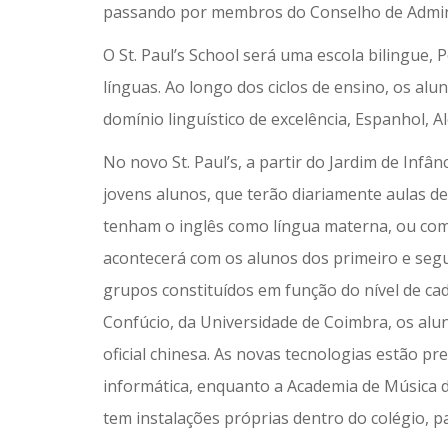
passando por membros do Conselho de Adminis
O St. Paul’s School será uma escola bilingue,
línguas. Ao longo dos ciclos de ensino, os a
domínio linguístico de excelência, Espanhol, 
No novo St. Paul’s, a partir do Jardim de Infân
jovens alunos, que terão diariamente aulas de
tenham o inglês como língua materna, ou co
acontecerá com os alunos dos primeiro e segun
grupos constituídos em função do nível de ca
Confúcio, da Universidade de Coimbra, os alu
oficial chinesa. As novas tecnologias estão 
informática, enquanto a Academia de Música de
tem instalações próprias dentro do colégio, p