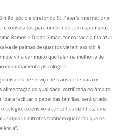
imão, sócio e diretor do St. Peter’s International
a, e convidá-los para um brinde com espumante,
aime Ramos e Diogo Simão, ter cortado a fita azul
alva de palmas de quantos vieram assistir à
mete vir a dar muito que falar na melhoria de
 acompanhamento psicológico.
gio disporá de serviço de transporte para os
 alimentação de qualidade, certificada no âmbito
“para facilitar o papel das famílias, será criado
 o colégio, extensivo a concelhos vizinhos, uma
municípios limítrofes também quererão que os
lência”.