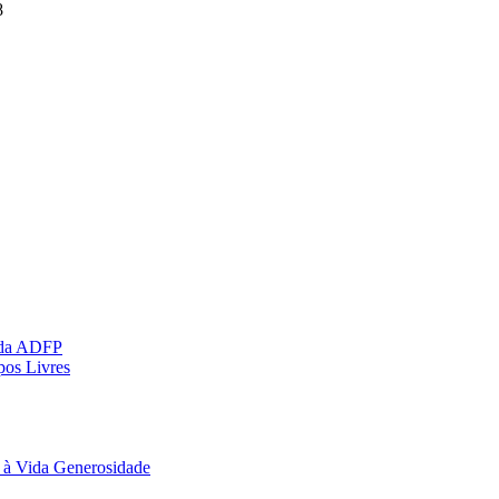
8
 da ADFP
pos Livres
 à Vida Generosidade