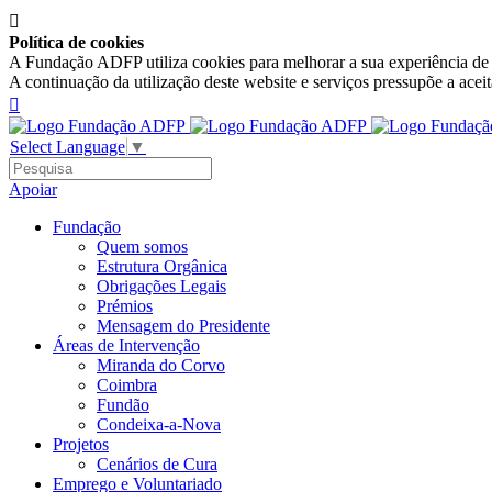

Política de cookies
A Fundação ADFP utiliza cookies para melhorar a sua experiência de n
A continuação da utilização deste website e serviços pressupõe a acei

Select Language
▼
Apoiar
Fundação
Quem somos
Estrutura Orgânica
Obrigações Legais
Prémios
Mensagem do Presidente
Áreas de Intervenção
Miranda do Corvo
Coimbra
Fundão
Condeixa-a-Nova
Projetos
Cenários de Cura
Emprego e Voluntariado