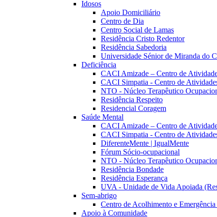
Idosos
Apoio Domiciliário
Centro de Dia
Centro Social de Lamas
Residência Cristo Redentor
Residência Sabedoria
Universidade Sénior de Miranda do 
Deficiência
CACI Amizade – Centro de Atividades 
CACI Simpatia - Centro de Atividades
NTO - Núcleo Terapêutico Ocupacio
Residência Respeito
Residencial Coragem
Saúde Mental
CACI Amizade – Centro de Atividades 
CACI Simpatia - Centro de Atividades
DiferenteMente | IgualMente
Fórum Sócio-ocupacional
NTO - Núcleo Terapêutico Ocupacio
Residência Bondade
Residência Esperança
UVA - Unidade de Vida Apoiada (Resi
Sem-abrigo
Centro de Acolhimento e Emergência
Apoio à Comunidade