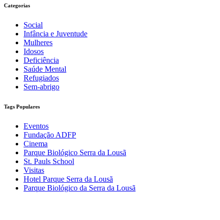
Categorias
Social
Infância e Juventude
Mulheres
Idosos
Deficiência
Saúde Mental
Refugiados
Sem-abrigo
Tags Populares
Eventos
Fundação ADFP
Cinema
Parque Biológico Serra da Lousã
St. Pauls School
Visitas
Hotel Parque Serra da Lousã
Parque Biológico da Serra da Lousã