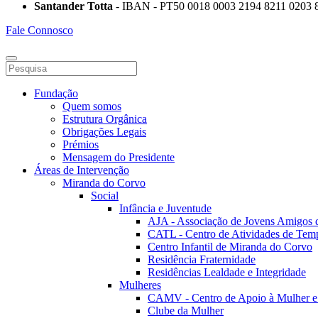
Santander Totta
- IBAN - PT50 0018 0003 2194 8211 0203 
Fale Connosco
Fundação
Quem somos
Estrutura Orgânica
Obrigações Legais
Prémios
Mensagem do Presidente
Áreas de Intervenção
Miranda do Corvo
Social
Infância e Juventude
AJA - Associação de Jovens Amigos
CATL - Centro de Atividades de Tem
Centro Infantil de Miranda do Corvo
Residência Fraternidade
Residências Lealdade e Integridade
Mulheres
CAMV - Centro de Apoio à Mulher e
Clube da Mulher