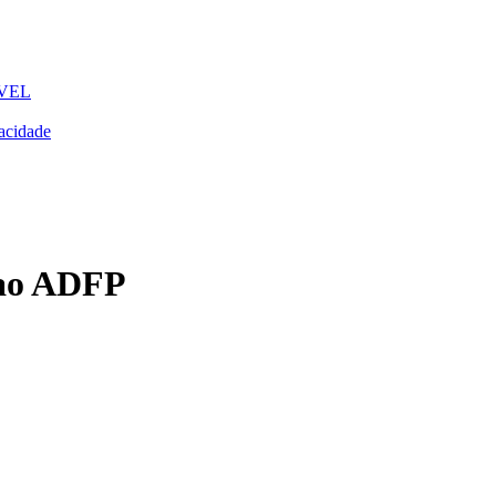
VEL
acidade
cao ADFP