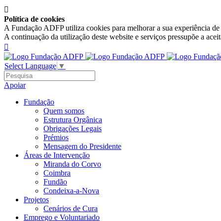

Política de cookies
A Fundação ADFP utiliza cookies para melhorar a sua experiência de n
A continuação da utilização deste website e serviços pressupõe a acei

Select Language
▼
Apoiar
Fundação
Quem somos
Estrutura Orgânica
Obrigações Legais
Prémios
Mensagem do Presidente
Áreas de Intervenção
Miranda do Corvo
Coimbra
Fundão
Condeixa-a-Nova
Projetos
Cenários de Cura
Emprego e Voluntariado