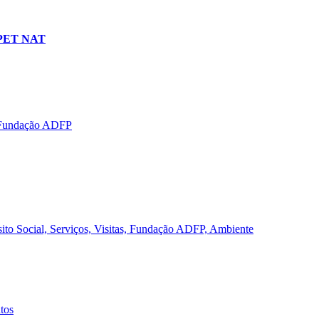
- PET NAT
, Fundação ADFP
ito Social, Serviços, Visitas, Fundação ADFP, Ambiente
tos