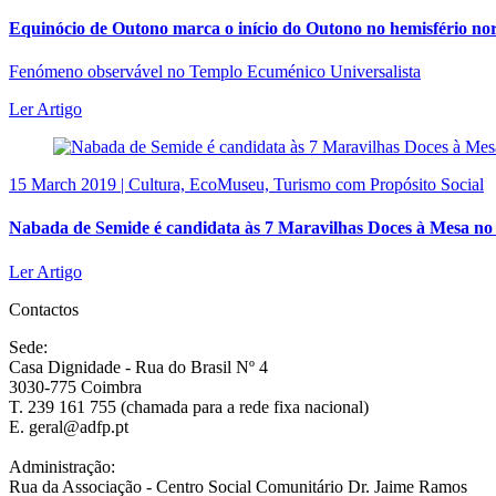
Equinócio de Outono marca o início do Outono no hemisfério nor
Fenómeno observável no Templo Ecuménico Universalista
Ler Artigo
15 March 2019 | Cultura, EcoMuseu, Turismo com Propósito Social
Nabada de Semide é candidata às 7 Maravilhas Doces à Mesa no 
Ler Artigo
Contactos
Sede:
Casa Dignidade - Rua do Brasil Nº 4
3030-775 Coimbra
T. 239 161 755 (chamada para a rede fixa nacional)
E. geral@adfp.pt
Administração:
Rua da Associação - Centro Social Comunitário Dr. Jaime Ramos