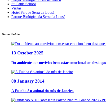
St. Pauls School
Visitas
Hotel Parque Serra da Lousã
Parque Biológico da Serra da Lousã
Outras Notícias
13 October 2025
Do ambiente ao convívio: bem-estar emocional em desta
08 January 2014
A Fuinha é o animal do mês de Janeiro