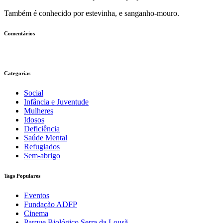
Também é conhecido por estevinha, e sanganho-mouro.
Comentários
Categorias
Social
Infância e Juventude
Mulheres
Idosos
Deficiência
Saúde Mental
Refugiados
Sem-abrigo
Tags Populares
Eventos
Fundação ADFP
Cinema
Parque Biológico Serra da Lousã