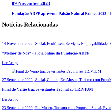
09 November 2023
Fundação ADFP apresenta Paixão Natural Branco 2023 
Notícias Relacionadas
14 November 2022 | Social, EcoMuseu, Serviços, Empregabilidade
"Melhor de Nós" - a loja online da Fundação ADFP
Ler Artigo
27 September 2022 | Social, Cultura, EcoMuseu, Turismo com Propós
Final do Verão traz os visitantes 395 mil ao TRIVIUM
Ler Artigo
23 September 2020 | EcoMuseu, Turismo com Propósito Social, Even