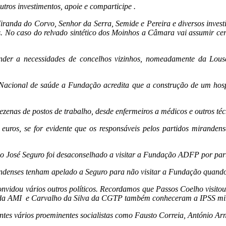
ros investimentos, apoie e comparticipe .
randa do Corvo, Senhor da Serra, Semide e Pereira e diversos investim
s. No caso do relvado sintético dos Moinhos a Câmara vai assumir cer
nder a necessidades de concelhos vizinhos, nomeadamente da Lousã
Nacional de saúde a Fundação acredita que a construção de um hospi
enas de postos de trabalho, desde enfermeiros a médicos e outros técn
uros, se for evidente que os responsáveis pelos partidos mirandens
 José Seguro foi desaconselhado a visitar a Fundação ADFP por parte 
enses tenham apelado a Seguro para não visitar a Fundação quando es
o convidou vários outros políticos. Recordamos que Passos Coelho visi
e da AMI e Carvalho da Silva da CGTP também conheceram a IPSS mi
es vários proeminentes socialistas como Fausto Correia, António Arna