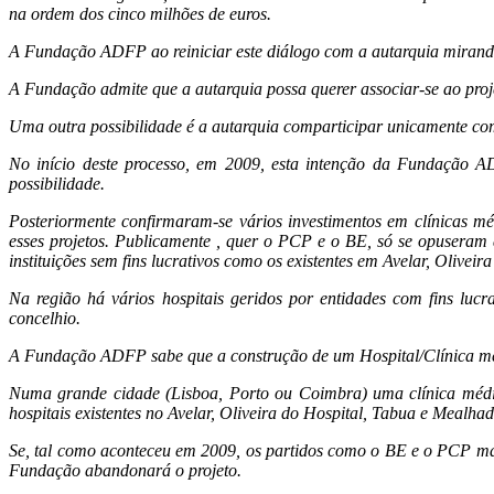
na ordem dos cinco milhões de euros.
A Fundação ADFP ao reiniciar este diálogo com a autarquia miranden
A Fundação admite que a autarquia possa querer associar-se ao proj
Uma outra possibilidade é a autarquia comparticipar unicamente c
No início deste processo, em 2009, esta intenção da Fundação 
possibilidade.
Posteriormente confirmaram-se vários investimentos em clínicas mé
esses projetos. Publicamente , quer o PCP e o BE, só se opuseram
instituições sem fins lucrativos como os existentes em Avelar, Olivei
Na região há vários hospitais geridos por entidades com fins luc
concelhio.
A Fundação ADFP sabe que a construção de um Hospital/Clínica médi
Numa grande cidade (Lisboa, Porto ou Coimbra) uma clínica médic
hospitais existentes no Avelar, Oliveira do Hospital, Tabua e Mealhada
Se, tal como aconteceu em 2009, os partidos como o BE e o PCP ma
Fundação abandonará o projeto.