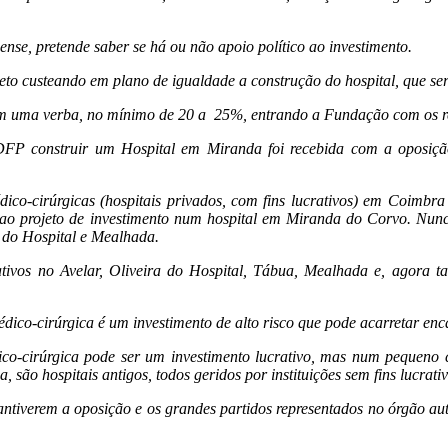
se, pretende saber se há ou não apoio político ao investimento.
eto custeando em plano de igualdade a construção do hospital, que ser
om uma verba, no mínimo de 20 a 25%, entrando a Fundação com os r
ADFP construir um Hospital em Miranda foi recebida com a oposiçã
dico-cirúrgicas (hospitais privados, com fins lucrativos) em Coimbra
 ao projeto de investimento num hospital em Miranda do Corvo. Nunca
ra do Hospital e Mealhada.
rativos no Avelar, Oliveira do Hospital, Tábua, Mealhada e, agora
co-cirúrgica é um investimento de alto risco que pode acarretar enc
o-cirúrgica pode ser um investimento lucrativo, mas num pequeno co
, são hospitais antigos, todos geridos por instituições sem fins lucrativ
ntiverem a oposição e os grandes partidos representados no órgão au