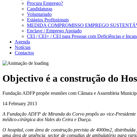
Procura Emprego?
Candidaturas
Voluntariado
Estágios Profissionais
MEDIDA COMPROMISSO EMPREGO SUSTENTÁ
Enclave / Emprego Apoiado
CEI / CEI+ / CEI para Pessoas com Deficiências e Incap
Agenda
Notícias
Contactos
Objectivo é a construção do Hos
Fundação ADFP propõe reuniões com Câmara e Assembleia Municip
14 February 2013
A Fundação ADFP de Miranda do Corvo propôs ao vice-Presidente da
médico-cirúrgica dos Vales do Ceira e Dueça.
O hospital, com área de construção prevista de 4000m2, distribuíd
uma área de urgência, sector de consultas de ambulatório para vari