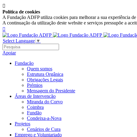

Política de cookies
A Fundação ADFP utiliza cookies para melhorar a sua experiência de n
A continuação da utilização deste website e serviços pressupõe a acei

Select Language
▼
Apoiar
Fundação
Quem somos
Estrutura Orgânica
Obrigações Legais
Prémios
Mensagem do Presidente
Áreas de Intervenção
Miranda do Corvo
Coimbra
Fundão
Condeixa-a-Nova
Projetos
Cenários de Cura
Emprego e Voluntariado