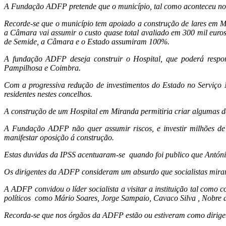
A Fundação ADFP pretende que o município, tal como aconteceu nout
Recorde-se que o município tem apoiado a construção de lares em Mi
a Câmara vai assumir o custo quase total avaliado em 300 mil euro
de Semide, a Câmara e o Estado assumiram 100%.
A fundação ADFP deseja construir o Hospital, que poderá respo
Pampilhosa e Coimbra.
Com a progressiva redução de investimentos do Estado no Serviço 
residentes nestes concelhos.
A construção de um Hospital em Miranda permitiria criar algumas dez
A Fundação ADFP não quer assumir riscos, e investir milhões de e
manifestar oposição á construção.
Estas duvidas da IPSS acentuaram-se quando foi publico que António
Os dirigentes da ADFP consideram um absurdo que socialistas mirand
A ADFP convidou o líder socialista a visitar a instituição tal com
políticos como Mário Soares, Jorge Sampaio, Cavaco Silva , Nobr
Recorda-se que nos órgãos da ADFP estão ou estiveram como dirigent