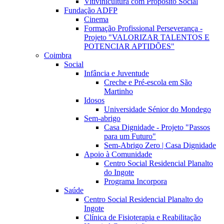
Vitivinicultura com Propósito Social
Fundação ADFP
Cinema
Formação Profissional Perseverança -
Projeto "VALORIZAR TALENTOS E
POTENCIAR APTIDÕES"
Coimbra
Social
Infância e Juventude
Creche e Pré-escola em São
Martinho
Idosos
Universidade Sénior do Mondego
Sem-abrigo
Casa Dignidade - Projeto "Passos
para um Futuro"
Sem-Abrigo Zero | Casa Dignidade
Apoio à Comunidade
Centro Social Residencial Planalto
do Ingote
Programa Incorpora
Saúde
Centro Social Residencial Planalto do
Ingote
Clínica de Fisioterapia e Reabilitação