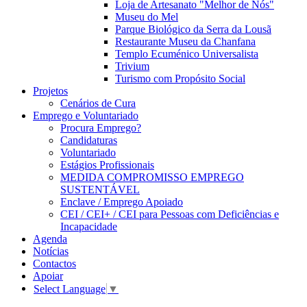
Loja de Artesanato "Melhor de Nós"
Museu do Mel
Parque Biológico da Serra da Lousã
Restaurante Museu da Chanfana
Templo Ecuménico Universalista
Trivium
Turismo com Propósito Social
Projetos
Cenários de Cura
Emprego e Voluntariado
Procura Emprego?
Candidaturas
Voluntariado
Estágios Profissionais
MEDIDA COMPROMISSO EMPREGO
SUSTENTÁVEL
Enclave / Emprego Apoiado
CEI / CEI+ / CEI para Pessoas com Deficiências e
Incapacidade
Agenda
Notícias
Contactos
Apoiar
Select Language
▼