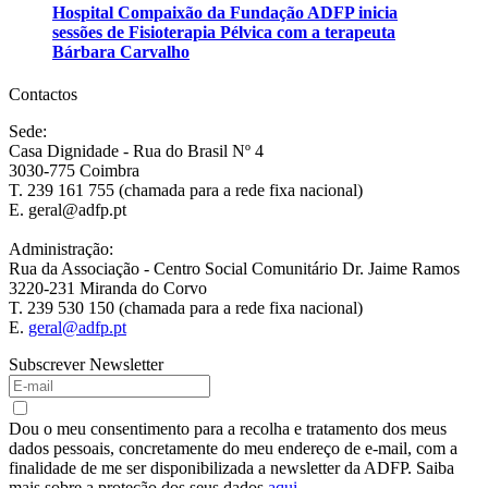
Hospital Compaixão da Fundação ADFP inicia
sessões de Fisioterapia Pélvica com a terapeuta
Bárbara Carvalho
Contactos
Sede:
Casa Dignidade - Rua do Brasil Nº 4
3030-775 Coimbra
T. 239 161 755 (chamada para a rede fixa nacional)
E. geral@adfp.pt
Administração:
Rua da Associação - Centro Social Comunitário Dr. Jaime Ramos
3220-231 Miranda do Corvo
T. 239 530 150 (chamada para a rede fixa nacional)
E.
geral@adfp.pt
Subscrever Newsletter
Dou o meu consentimento para a recolha e tratamento dos meus
dados pessoais, concretamente do meu endereço de e-mail, com a
finalidade de me ser disponibilizada a newsletter da ADFP. Saiba
mais sobre a proteção dos seus dados
aqui
.