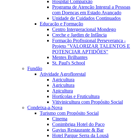
Hospital Compaixão
Programa de Atenção Integral a Pessoas
com Doenças em Estado Avançado
Unidade de Cuidados Continuados
Educação e Formação
Centro Intergeracional Mondego
Creche e Jardim de Infância
Formação Profissional Perseverança -
Projeto "VALORIZAR TALENTOS E
POTENCIAR APTIDÕES"
Mentes Brilhantes
St. Paul's School
Fundão
Atividade Agroflorestal
Agricultura
Agricultura
Apicultura
Hortícolas e Fruticultura
Vitivinicultura com Propósito Social
Condeixa-a-Nova
Turismo com Propósito Social
Cinema
Conimbriga Hotel do Paço
Gavius Restaurante & Bar
Hotel Parque Serra da Lousã