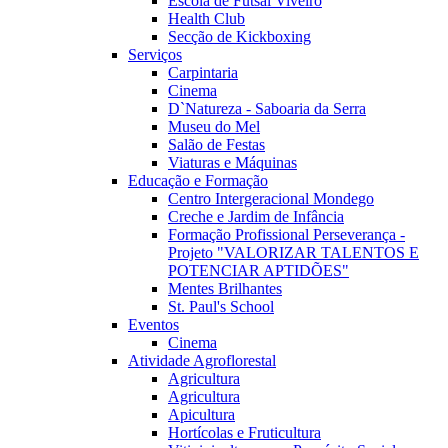
Escola de Futsal Viveiro
Health Club
Secção de Kickboxing
Serviços
Carpintaria
Cinema
D`Natureza - Saboaria da Serra
Museu do Mel
Salão de Festas
Viaturas e Máquinas
Educação e Formação
Centro Intergeracional Mondego
Creche e Jardim de Infância
Formação Profissional Perseverança -
Projeto "VALORIZAR TALENTOS E
POTENCIAR APTIDÕES"
Mentes Brilhantes
St. Paul's School
Eventos
Cinema
Atividade Agroflorestal
Agricultura
Agricultura
Apicultura
Hortícolas e Fruticultura