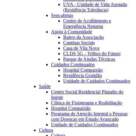
UVA - Unidade de Vida Apoiada
(Residência Tolerância)
Sem-abrigo
Centro de Acolhimento e
Emergência Noturna
Apoio à Comunidade
Bairro da Associação
Cantinas Sociais
Casa de Vila Nova
CLDS 5G - Trilhos do Futuro
Parque de Ajudas Técnicas
Cuidados Continuados
Hospital Compaixão
Residência Gratidão
Unidade de Cuidados Continuados
Saúde
Centro Social Residencial Planalto do
Ingote
Clínica de Fisioterapia e Reabilitação
Hospital Compaixão
Programa de Atenção Integral a Pessoas
com Doenças em Estado Avançado
Unidade de Cuidados Continuados
Cultura
Cultura