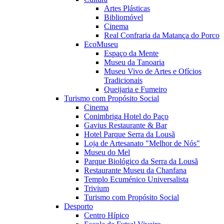
Artes Plásticas
Bibliomóvel
Cinema
Real Confraria da Matança do Porco
EcoMuseu
Espaço da Mente
Museu da Tanoaria
Museu Vivo de Artes e Ofícios
Tradicionais
Queijaria e Fumeiro
Turismo com Propósito Social
Cinema
Conimbriga Hotel do Paço
Gavius Restaurante & Bar
Hotel Parque Serra da Lousã
Loja de Artesanato "Melhor de Nós"
Museu do Mel
Parque Biológico da Serra da Lousã
Restaurante Museu da Chanfana
Templo Ecuménico Universalista
Trivium
Turismo com Propósito Social
Desporto
Centro Hípico