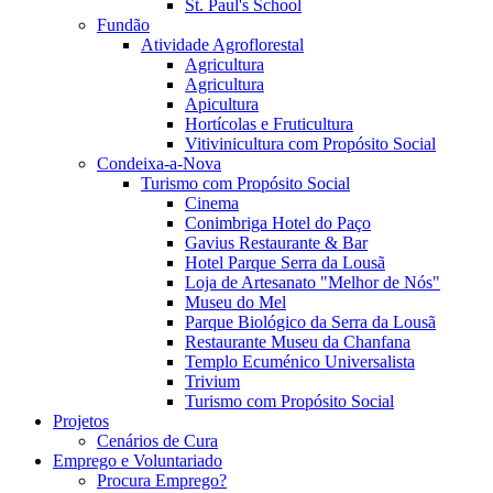
St. Paul's School
Fundão
Atividade Agroflorestal
Agricultura
Agricultura
Apicultura
Hortícolas e Fruticultura
Vitivinicultura com Propósito Social
Condeixa-a-Nova
Turismo com Propósito Social
Cinema
Conimbriga Hotel do Paço
Gavius Restaurante & Bar
Hotel Parque Serra da Lousã
Loja de Artesanato "Melhor de Nós"
Museu do Mel
Parque Biológico da Serra da Lousã
Restaurante Museu da Chanfana
Templo Ecuménico Universalista
Trivium
Turismo com Propósito Social
Projetos
Cenários de Cura
Emprego e Voluntariado
Procura Emprego?