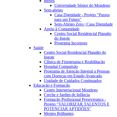
Idosos
Universidade Sénior do Mondego
Sem-abrigo
Casa Dignidade - Projeto "Passos
para um Futuro"
Sem-Abrigo Zero | Casa Dignidade
Apoio à Comunidade
Centro Social Residencial Planalto
do Ingote
Programa Incorpora
Saúde
Centro Social Residencial Planalto do
Ingote
Clínica de Fisioterapia e Reabilitação
Hospital Compaixão
Programa de Atenção Integral a Pessoas
com Doenças em Estado Avançado
Unidade de Cuidados Continuados
Educação e Formação
Centro Intergeracional Mondego
Creche e Jardim de Infância
Formação Profissional Perseverança -
Projeto "VALORIZAR TALENTOS E
POTENCIAR APTIDÕES"
Mentes Brilhantes