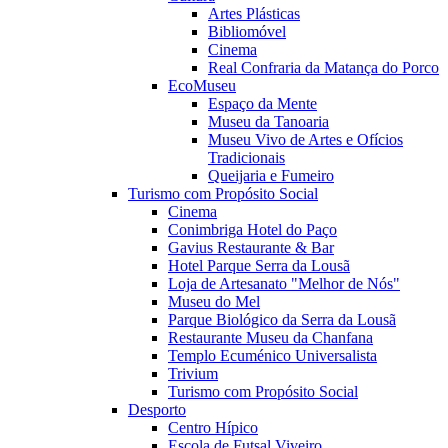
Artes Plásticas
Bibliomóvel
Cinema
Real Confraria da Matança do Porco
EcoMuseu
Espaço da Mente
Museu da Tanoaria
Museu Vivo de Artes e Ofícios
Tradicionais
Queijaria e Fumeiro
Turismo com Propósito Social
Cinema
Conimbriga Hotel do Paço
Gavius Restaurante & Bar
Hotel Parque Serra da Lousã
Loja de Artesanato "Melhor de Nós"
Museu do Mel
Parque Biológico da Serra da Lousã
Restaurante Museu da Chanfana
Templo Ecuménico Universalista
Trivium
Turismo com Propósito Social
Desporto
Centro Hípico
Escola de Futsal Viveiro