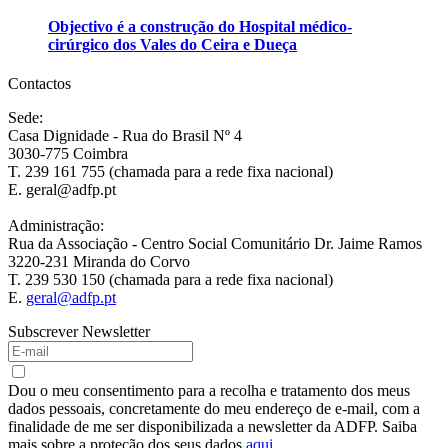
Objectivo é a construção do Hospital médico-
cirúrgico dos Vales do Ceira e Dueça
Contactos
Sede:
Casa Dignidade - Rua do Brasil Nº 4
3030-775 Coimbra
T. 239 161 755 (chamada para a rede fixa nacional)
E. geral@adfp.pt
Administração:
Rua da Associação - Centro Social Comunitário Dr. Jaime Ramos
3220-231 Miranda do Corvo
T. 239 530 150 (chamada para a rede fixa nacional)
E.
geral@adfp.pt
Subscrever Newsletter
Dou o meu consentimento para a recolha e tratamento dos meus
dados pessoais, concretamente do meu endereço de e-mail, com a
finalidade de me ser disponibilizada a newsletter da ADFP. Saiba
mais sobre a proteção dos seus dados
aqui
.