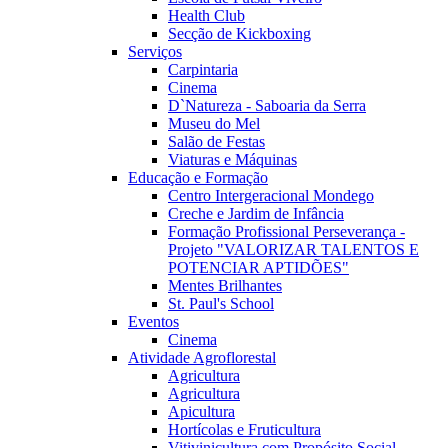
Health Club
Secção de Kickboxing
Serviços
Carpintaria
Cinema
D`Natureza - Saboaria da Serra
Museu do Mel
Salão de Festas
Viaturas e Máquinas
Educação e Formação
Centro Intergeracional Mondego
Creche e Jardim de Infância
Formação Profissional Perseverança -
Projeto "VALORIZAR TALENTOS E
POTENCIAR APTIDÕES"
Mentes Brilhantes
St. Paul's School
Eventos
Cinema
Atividade Agroflorestal
Agricultura
Agricultura
Apicultura
Hortícolas e Fruticultura
Vitivinicultura com Propósito Social