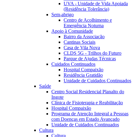
UVA - Unidade de Vida Apoiada
(Residência Tolerância)
Sem-abrigo
Centro de Acolhimento e
Emergência Noturna
Apoio à Comunidade
Bairro da Associação
Cantinas Sociais
Casa de Vila Nova
CLDS 5G - Trilhos do Futuro
Parque de Ajudas Técnicas
Cuidados Continuados
Hospital Compaixão
Residência Gratidão
Unidade de Cuidados Continuados
Saúde
Centro Social Residencial Planalto do
Ingote
Clínica de Fisioterapia e Reabilitação
Hospital Compaixão
Programa de Atenção Integral a Pessoas
com Doenças em Estado Avançado
Unidade de Cuidados Continuados
Cultura
Cultura