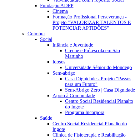
Fundação ADFP
Cinema
Formação Profissional Perseverança -
Projeto "VALORIZAR TALENTOS E
POTENCIAR APTIDÕES"
Coimbra
Social
Infância e Juventude
Creche e Pré-escola em São
Martinho
Idosos
Universidade Sénior do Mondego
Sem-abrigo
Casa Dignidade - Projeto "Passos
para um Futuro"
Sem-Abrigo Zero | Casa Dignidade
Apoio à Comunidade
Centro Social Residencial Planalto
do Ingote
Programa Incorpora
Saúde
Centro Social Residencial Planalto do
Ingote
Clínica de Fisioterapia e Reabilitação