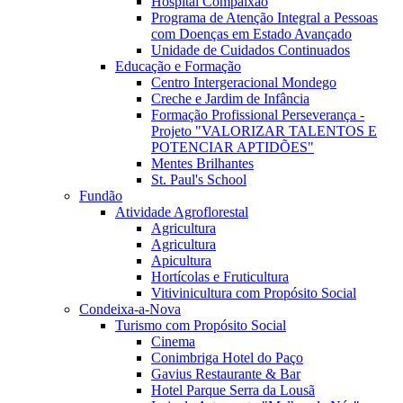
Hospital Compaixão
Programa de Atenção Integral a Pessoas
com Doenças em Estado Avançado
Unidade de Cuidados Continuados
Educação e Formação
Centro Intergeracional Mondego
Creche e Jardim de Infância
Formação Profissional Perseverança -
Projeto "VALORIZAR TALENTOS E
POTENCIAR APTIDÕES"
Mentes Brilhantes
St. Paul's School
Fundão
Atividade Agroflorestal
Agricultura
Agricultura
Apicultura
Hortícolas e Fruticultura
Vitivinicultura com Propósito Social
Condeixa-a-Nova
Turismo com Propósito Social
Cinema
Conimbriga Hotel do Paço
Gavius Restaurante & Bar
Hotel Parque Serra da Lousã