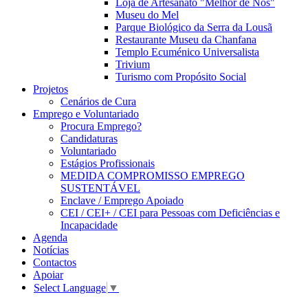
Loja de Artesanato "Melhor de Nós"
Museu do Mel
Parque Biológico da Serra da Lousã
Restaurante Museu da Chanfana
Templo Ecuménico Universalista
Trivium
Turismo com Propósito Social
Projetos
Cenários de Cura
Emprego e Voluntariado
Procura Emprego?
Candidaturas
Voluntariado
Estágios Profissionais
MEDIDA COMPROMISSO EMPREGO
SUSTENTÁVEL
Enclave / Emprego Apoiado
CEI / CEI+ / CEI para Pessoas com Deficiências e
Incapacidade
Agenda
Notícias
Contactos
Apoiar
Select Language
▼