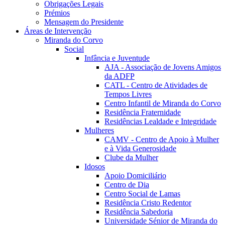
Obrigações Legais
Prémios
Mensagem do Presidente
Áreas de Intervenção
Miranda do Corvo
Social
Infância e Juventude
AJA - Associação de Jovens Amigos
da ADFP
CATL - Centro de Atividades de
Tempos Livres
Centro Infantil de Miranda do Corvo
Residência Fraternidade
Residências Lealdade e Integridade
Mulheres
CAMV - Centro de Apoio à Mulher
e à Vida Generosidade
Clube da Mulher
Idosos
Apoio Domiciliário
Centro de Dia
Centro Social de Lamas
Residência Cristo Redentor
Residência Sabedoria
Universidade Sénior de Miranda do