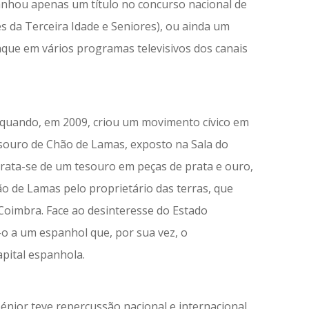
anhou apenas um título no concurso nacional de
s da Terceira Idade e Seniores), ou ainda um
aque em vários programas televisivos dos canais
quando, em 2009, criou um movimento cívico em
Tesouro de Chão de Lamas, exposto na Sala do
ata-se de um tesouro em peças de prata e ouro,
o de Lamas pelo proprietário das terras, que
Coimbra. Face ao desinteresse do Estado
o a um espanhol que, por sua vez, o
pital espanhola.
énior teve repercussão nacional e internacional