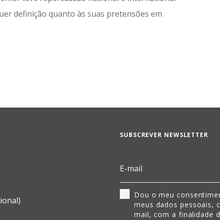
uer definição quanto às suas pretensões em
SUBSCREVER NEWSLETTER
Dou o meu consentimen
ional)
meus dados pessoais, 
mail, com a finalidade 